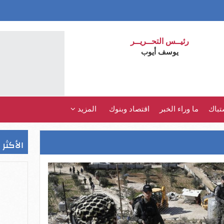
رئيــس التحــريــر
يوسف أيوب
تباك
ما وراء الخبر
اقتصاد وبنوك
المزيد
الأكثر 