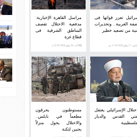
رائيل تعزز قواتها فى
مراسل القاهرة الإخبارية:
ضفة الغربية.. وتحذيرات
مدفعية الاحتلال تقصف
نية من تصعيد خطير
المناطق الشرقية فى
قطاع غزة
ن، 27 يوليو 2026 11:34 ص
الأحد، 26 يوليو 2026 01:05 م
احتلال الإسرائيلي يعتقل
مستوطنون يحرقون
تي القدس والديار
مطعماً في نابلس..
فلسطينية
والاحتلال يحول منزلاً
بجنين لثكنة