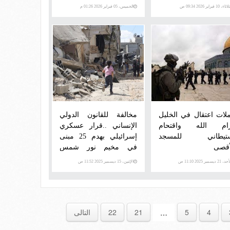
اء، 10 فبراير 2026 09:34 ص
الخميس، 05 فبراير 2026 01:26 م
لات اعتقال في الخليل
مخالفة للقانون الدولي
ام الله واقتحام
الإنساني ..قرار عسكري
تيطاني للمسجد
إسرائيلي بهدم 25 مبنى
أقصى
في مخيم نور شمس
شرق طولكرم
 21 ديسمبر 2025 11:10 ص
الإثنين، 15 ديسمبر 2025 11:52 ص
4
5
21
22
التالى
…