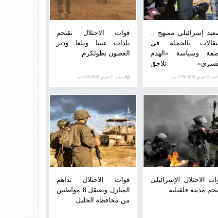
عيد إسرائيلي ممنهج ..
قوات الاحتلال تقتحم
تقالات بالجملة في
بلدات عنبتا وبلعا ودير
ضفة وسياسة «الهدم
الغصون بطولكرم
لقسري» تلاحق
مقدسيين
 22 فبراير 2026 10:56 ص
السبت، 21 فبراير 2026 10:26 م
ات الاحتلال الإسرائيلى
قوات الاحتلال تداهم
تحم مدينة قلقيلية
المنازل وتعتقل 8 مواطنين
من محافظة الخليل