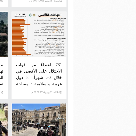
السبت، 25 يوليو 2026 10:14 ص
الجمع
731 اعتداءً من قوات
تص
الاحتلال على الأقصى في
ته
خلال 30 شهراً.. 8 دول
ال
عربية وإسلامية : مساحة
تس
المسجد الأقصى وحرمه
الا
الثلاثاء، 02 يونيو 2026 07:53 م
الأحد،
مكان عبادة خالص
للمسلمين