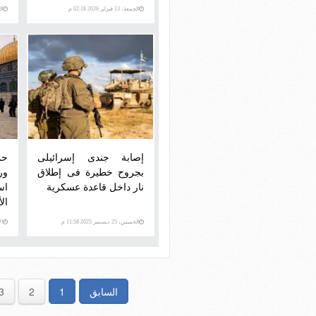
الجمعة، 13 فبراير 2026 02:18 م
الثلاث
إصابة جندى إسرائيلى
حم
بجروح خطيرة فى إطلاق
ور
نار داخل قاعدة عسكرية
اس
ال
الخميس، 25 ديسمبر 2025 11:58 م
الأحد،
السابق
1
2
3