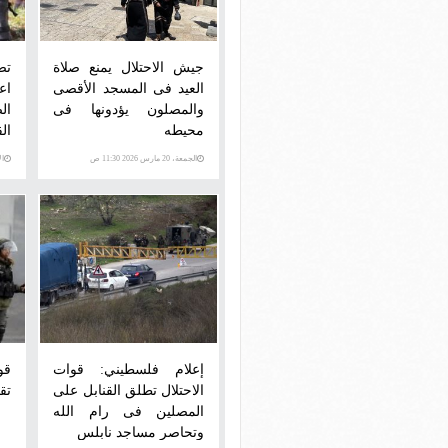
جيش الاحتلال يمنع صلاة
تص
العيد فى المسجد الأقصى
اع
والمصلون يؤدونها فى
ال
محيطه
ا
ال
الجمعة، 20 مارس 2026 11:30 ص
الأحد،
إعلام فلسطيني: قوات
قو
الاحتلال تطلق القنابل على
تق
المصلين فى رام الله
وتحاصر مساجد نابلس