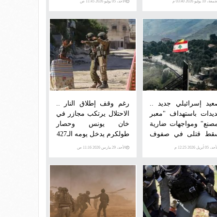
ة، 10 يوليو 2026 03:40 م
الأحد، 05 يوليو 2026 11:45 ص
عيد إسرائيلي جديد ..
رغم وقف إطلاق النار ..
ديدات باستهداف "معبر
الاحتلال يرتكب مجازر في
مصنع" ومواجهات ضارية
خان يونس وحصار
قط قتلى في صفوف
طولكرم يدخل يومه الـ427
حتلال جنوبي لبنان
 05 أبريل 2026 12:25 م
الأحد، 29 مارس 2026 11:16 ص