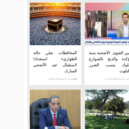
ين الفتوى: الأضحية سنة
المحافظات تعلن حالة
كدة والذبح بالشوارع
الطواريء استعدادا
وك يسبب الضرر
لاستقبال عيد الأضحي
لتلوث
المبارك
 24 مايو 2026 11:55 ص
السبت، 23 مايو 2026 03:04 م