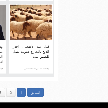
قبل عيد الأضحى.. احذر
وز
الذبح بالشارع عقوبته تصل
مو
للحبس سنة
ال
لت
وم
الثلاثاء، 12 مايو 2026 10:36 ص
الأحد،
الح
السابق
1
2
3