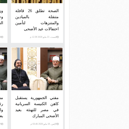
الصحة تطلق 26 قافلة
وز
متنقلة بالميادين
وج
والمتنزهات لتأمين
ال
احتفالات عيد الأضحى
السبت، 23 مايو 2026 12:39 م
الخم
مفتي الجمهورية يستقبل
مف
كاهن الكنيسة السريانية
رئ
في مصر للتهنئة بعيد
وا
الأضحى المبارك
بع
الإثنين، 18 مايو 2026 03:46 م
الإثني