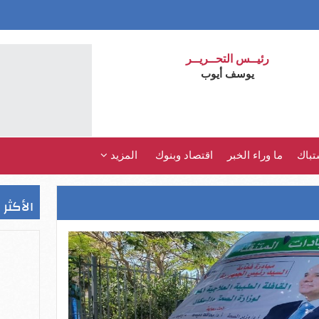
رئيــس التحــريــر
يوسف أيوب
تباك
ما وراء الخبر
اقتصاد وبنوك
المزيد
الأكثر 