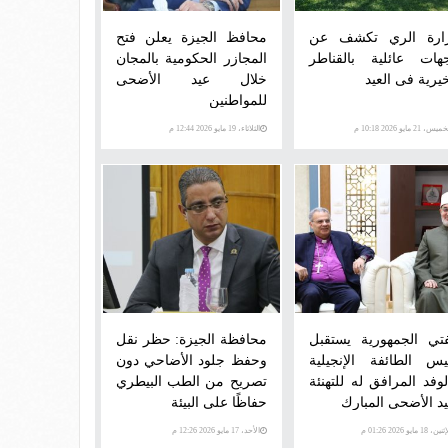
ارة الري تكشف عن
محافظ الجيزة يعلن فتح
هات عائلية بالقناطر
المجازر الحكومية بالمجان
خيرية فى العيد
خلال عيد الأضحى
للمواطنين
يس، 21 مايو 2026 10:18 م
الثلاثاء، 19 مايو 2026 12:44 م
تي الجمهورية يستقبل
محافظة الجيزة: حظر نقل
يس الطائفة الإنجيلية
وحفظ جلود الأضاحي دون
لوفد المرافق له للتهنئة
تصريح من الطب البيطري
يد الأضحى المبارك
حفاظًا على البيئة
ن، 18 مايو 2026 01:26 م
الأحد، 17 مايو 2026 12:26 م