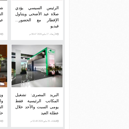
الرئيس السيسي يؤدي
شي
صلاة عيد الأضحى ويتناول
ال
الإفطار مع الحضور...
عي
فيديو
الأربعاء، 27 مايو 2026 06:47 م
الثلاث
البريد المصرى: تشغيل
وز
المكاتب الرئيسية فقط
وا
يومى السبت والأحد خلال
ال
عطلة العيد
خل
الثلاثاء، 26 مايو 2026 02:49 م
الثلاث