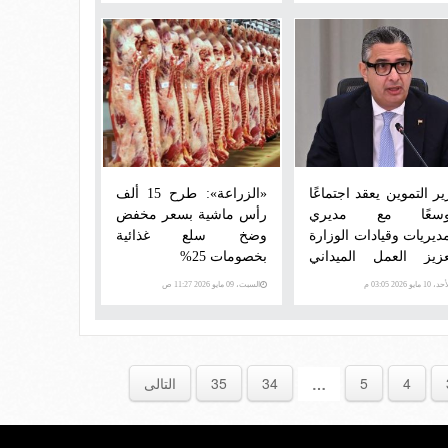
ير التموين يعقد اجتماعًا
«الزراعة»: طرح 15 ألف
سعًا مع مديري
رأس ماشية بسعر مخفض
مديريات وقيادات الوزارة
وضخ سلع غذائية
عزيز العمل الميداني
بخصومات 25%
تابعة ملفات المرحلة
 10 مايو 2026 03:05 م
السبت، 09 مايو 2026 11:27 ص
الية
4
5
34
35
التالى
…