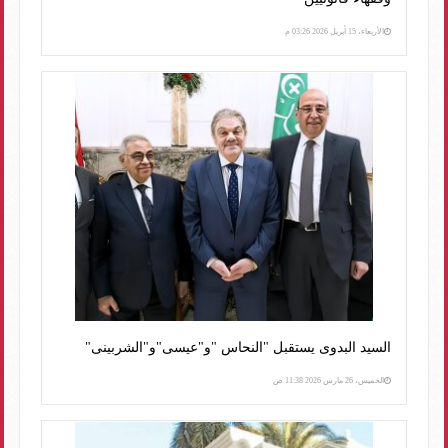
الأربعاء، 15 أبريل 2026 03:26 م
السيد البدوى يستقبل "النحاس "و"عيسى"و"الشربينى"
الخميس، 26 مارس 2026 11:38 ص