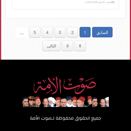
السبت، 03 يناير 2026 04:16 م
السابق
1
2
3
4
5
…
8
9
التالى
جميع الحقوق محفوظة لـ
صوت الأمة