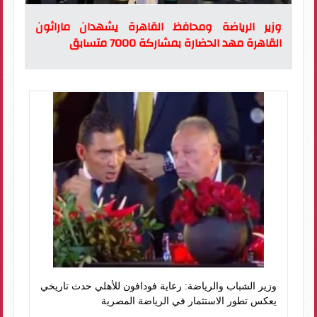
وزير الرياضة ومحافظ القاهرة يشهدان ماراثون
القاهرة مهد الحضارة بمشاركة 7000 متسابق
وزير الشباب والرياضة: رعاية فودافون للأهلي حدث تاريخي
يعكس تطور الاستثمار في الرياضة المصرية