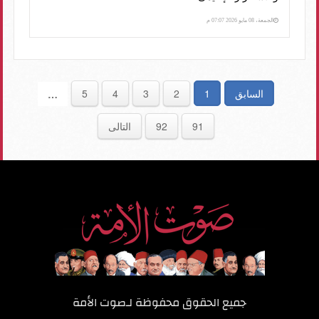
الجمعة، 08 مايو 2026 07:07 م
السابق
1
2
3
4
5
…
91
92
التالى
جميع الحقوق محفوظة لـ
صوت الأمة