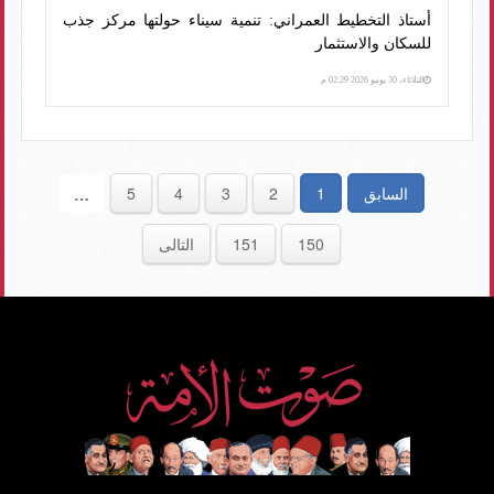
أستاذ التخطيط العمراني: تنمية سيناء حولتها مركز جذب
للسكان والاستثمار
الثلاثاء، 30 يونيو 2026 02:29 م
السابق
1
2
3
4
5
…
150
151
التالى