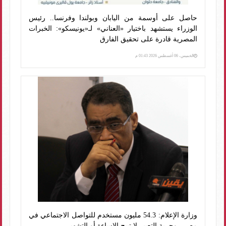
حاصل على أوسمة من اليابان وبولندا وفرنسا.. رئيس
الوزراء يستشهد باختيار «العناني» لـ«يونيسكو»: الخبرات
المصرية قادرة على تحقيق الفارق
الخميس، 06 أغسطس 2026 01:43 م
وزارة الإعلام: 54.3 مليون مستخدم للتواصل الاجتماعي في
مصر.. وحرية التعبير لا تبيح الإساءة أو التشهير