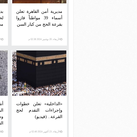
مديرية أمن القاهرة تعلن
بد
أسماء 39 مواطناً فازوا
بقرعة الحج من كبار السن
مح
الأربعاء، 20 نوفمبر 2024 02:38 م
الأرب
«الداخلية» تعلن خطوات
أش
وإجراءات التقدم لحج
ال
القرعة.. (فيديو)
وص
ال
الأربعاء، 23 أكتوبر 2024 02:40 م
السبت