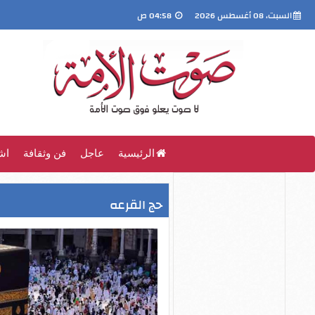
السبت، 08 أغسطس 2026
04:58 ص
الرئيسية
عاجل
فن وثقافة
اش
حج القرعه