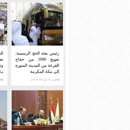
رئيس بعثة الحج الرسمية:
ال
تفويج 1000 من حجاج
تف
القرعة من المدينة المنورة
وت
إلى مكة المكرمة
بـGPS لمتابعة خط السير
الإثنين، 19 مايو 2025 02:19 م
السبت