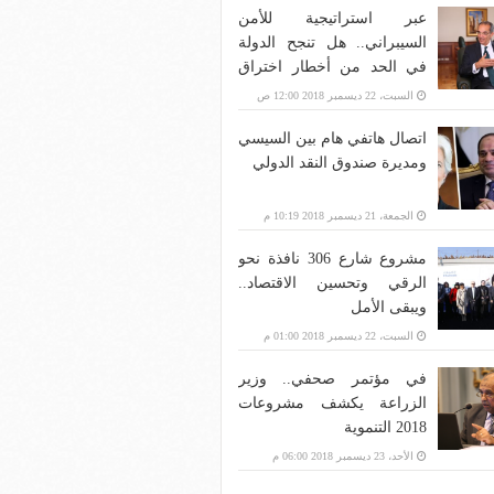
عبر استراتيجية للأمن
السيبراني.. هل تنجح الدولة
في الحد من أخطار اختراق
بنية الاتصالات؟
السبت، 22 ديسمبر 2018 12:00 ص
اتصال هاتفي هام بين السيسي
ومديرة صندوق النقد الدولي
الجمعة، 21 ديسمبر 2018 10:19 م
مشروع شارع 306 نافذة نحو
الرقي وتحسين الاقتصاد..
ويبقى الأمل
السبت، 22 ديسمبر 2018 01:00 م
في مؤتمر صحفي.. وزير
الزراعة يكشف مشروعات
2018 التنموية
الأحد، 23 ديسمبر 2018 06:00 م