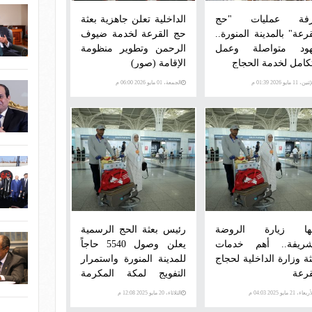
فة عمليات "حج
الداخلية تعلن جاهزية بعثة
قرعة" بالمدينة المنورة..
حج القرعة لخدمة ضيوف
ود متواصلة وعمل
الرحمن وتطوير منظومة
كامل لخدمة الحجاج
الإقامة (صور)
ن، 11 مايو 2026 01:39 م
الجمعة، 01 مايو 2026 06:00 م
ها زيارة الروضة
رئيس بعثة الحج الرسمية
شريفة.. أهم خدمات
يعلن وصول 5540 حاجاً
ثة وزارة الداخلية لحجاج
للمدينة المنورة واستمرار
قرعة
التفويج لمكة المكرمة
(صور)
عاء، 21 مايو 2025 04:03 م
الثلاثاء، 20 مايو 2025 12:08 م