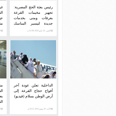
رئيس بعثة الحج المصرية:
غر
تجهيز مخيمات القرعة
ال
بعرفات ومنى بخدمات
جه
جديدة لتيسير المناسك
مت
(صور)
الإثنين، 18 مايو 2026 01:06 م
الإثني
الداخلية تعلن عودة آخر
من
أفواج حجاج القرعة إلى
ال
أرض الوطن بسلام (فيديو)
بع
ال
الأحد، 29 يونيو 2025 03:51 م
الأرب