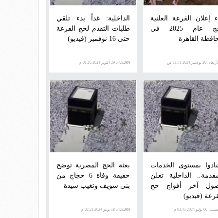
ء إعلان القرعة العلنية
الداخلية: غداً بدء تلقي
لحج عام 2025 فى
طلبات التقدم لحج القرعة
افظة القاهرة
حتى 16 نوفمبر (فيديو)
عاء، 20 نوفمبر 2024 11:41 ص
الثلاثاء، 29 أكتوبر 2024 01:16 م
ادوا بمستوى الخدمات
بعثة الحج المصرية توضح
مقدمة.. الداخلية تعلن
حقيقة وفاة 6 حجاج من
ول آخر أفواج حج
بني سويف وتغيب سيدة
قرعة (فيديو)
، 06 يوليو 2024 03:41 م
الثلاثاء، 18 يونيو 2024 02:21 م