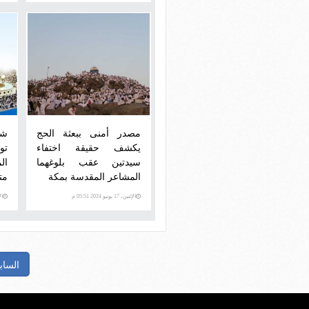
مصدر أمنى ببعثة الحج
شا
يكشف حقيقة اختفاء
تو
سيدتين عقب بلوغهما
ال
المشاعر المقدسة بمكة
مت
الإثنين، 17 يونيو 2024 05:51 م
الإثني
الساب