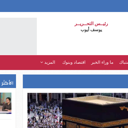
رئيــس التحــريــر
يوسف أيوب
تباك
ما وراء الخبر
اقتصاد وبنوك
المزيد
الأكثر 