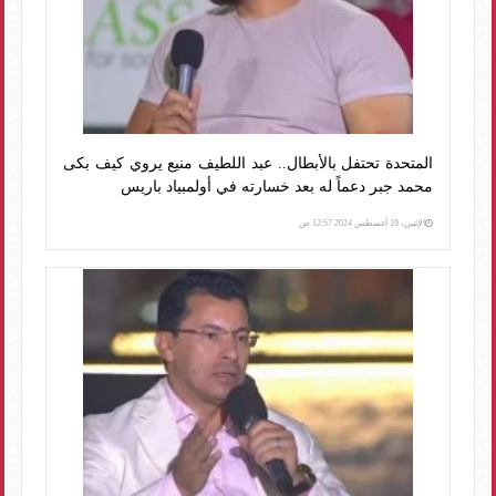
المتحدة تحتفل بالأبطال.. عبد اللطيف منيع يروي كيف بكى
محمد جبر دعماً له بعد خسارته في أولمبياد باريس
الإثنين، 19 أغسطس 2024 12:57 ص