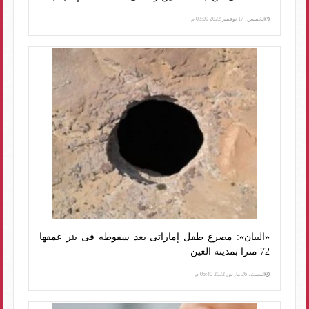
الخميس، 17 نوفمبر 2022 03:00 م
«البيان»: مصرع طفل إماراتى بعد سقوطه فى بئر عمقها
72 مترا بمدينة العين
السبت، 26 مارس 2022 05:40 م