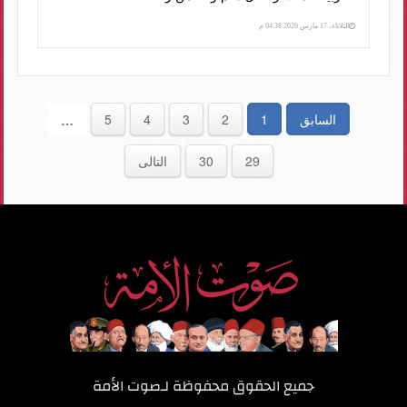
الثلاثاء، 17 مارس 2026 04:38 م
السابق
1
2
3
4
5
…
29
30
التالى
جميع الحقوق محفوظة لـ
صوت الأمة