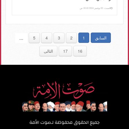
السبت، 02 نوفمبر 2024 10:10 ص
السابق
1
2
3
4
5
…
16
17
التالى
جميع الحقوق محفوظة لـ
صوت الأمة