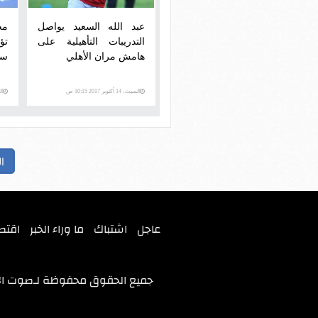
عبد الله السعيد يواصل
مح
التدريبات التأهيلية على
تؤ
هامش مران الأهلي
سا
السبت، 14 أكتوبر 2017 10:15 ص
السبت
ا
عاجل
اشتباك
ما وراء الخبر
اقتص
جميع الحقوق محفوظة لـ
صوت ال