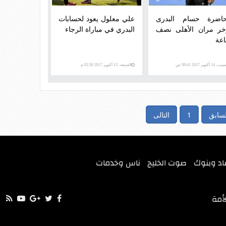
اضرة حسام البدرى
علي معلول يعود لحسابات
خر مران الأهلى نصف
البدري في مباراة الرجاء
عة
، 14 أكتوبر 2017 09:41 ص
الجمعة، 13 أكتوبر 2017 02:50 م
لسابق
1
التالى
اد وبنوك
صوت الخليج
ناس وخدمات
أمة