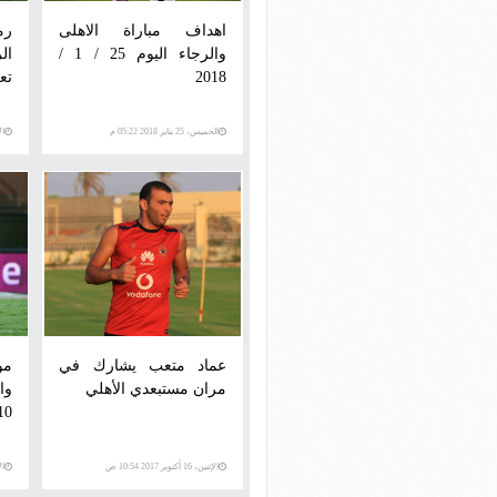
اهداف مباراة الاهلى
رم
والرجاء اليوم 25 / 1 /
ال
2018
تع
الخميس، 25 يناير 2018 05:22 م
الأرب
عماد متعب يشارك في
مو
مران مستبعدي الأهلي
0 / 2017
الإثنين، 16 أكتوبر 2017 10:54 ص
الإثني