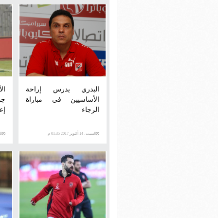
البدري يدرس إراحة
ال
الأساسيين في مباراة
جم
الرجاء
إع
السبت، 14 أكتوبر 2017 01:35 م
السبت