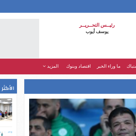
رئيــس التحــريــر
يوسف أيوب
تباك
ما وراء الخبر
اقتصاد وبنوك
المزيد
الأكثر 