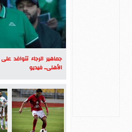
جماهير الرجاء تتوافد عل
الأهلى.. فيديو