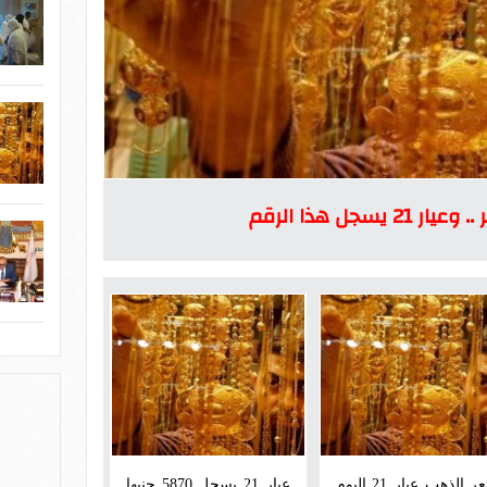
جل هذا الرقم
سعر الذهب عيار 21 اليوم
عيار 21 يسجل 5870 جنيها