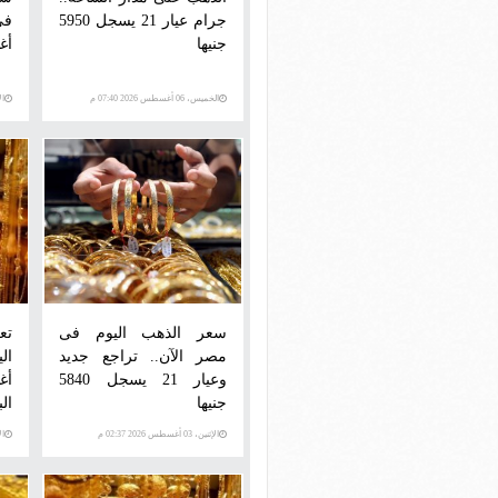
جرام عيار 21 يسجل 5950
جنيها
أغس
الخميس، 06 أغسطس 2026 07:40 م
الأرب
سعر الذهب اليوم فى
تع
مصر الآن.. تراجع جديد
وعيار 21 يسجل 5840
جنيها
ال
الإثنين، 03 أغسطس 2026 02:37 م
الإثني