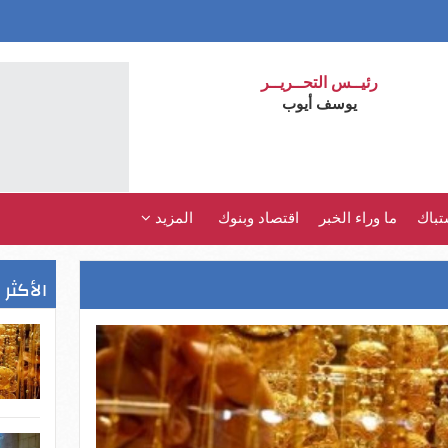
رئيــس التحــريــر
يوسف أيوب
تباك
ما وراء الخبر
اقتصاد وبنوك
المزيد
الأكثر 