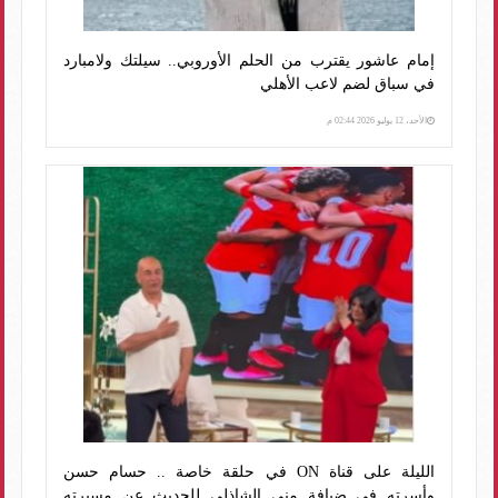
إمام عاشور يقترب من الحلم الأوروبي.. سيلتك ولامبارد
في سباق لضم لاعب الأهلي
الأحد، 12 يوليو 2026 02:44 م
الليلة على قناة ON في حلقة خاصة .. حسام حسن
وأسرته في ضيافة منى الشاذلي للحديث عن مسيرته