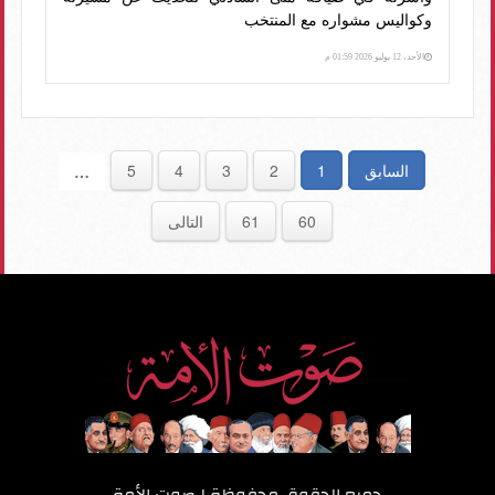
وكواليس مشواره مع المنتخب
الأحد، 12 يوليو 2026 01:59 م
السابق
1
2
3
4
5
…
60
61
التالى