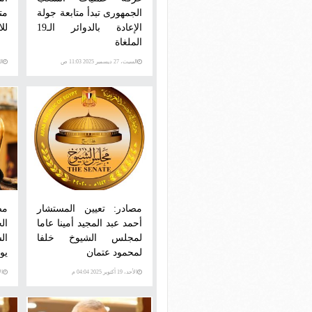
الجمهورى تبدأ متابعة جولة
مت
الإعادة بالدوائر الـ19
لل
الملغاة
السبت، 27 ديسمبر 2025 11:03 ص
الثلاث
مصادر: تعيين المستشار
مص
أحمد عبد المجيد أمينا عاما
ال
لمجلس الشيوخ خلفا
ال
لمحمود عتمان
يو
الأحد، 19 أكتوبر 2025 04:04 م
الأحد،