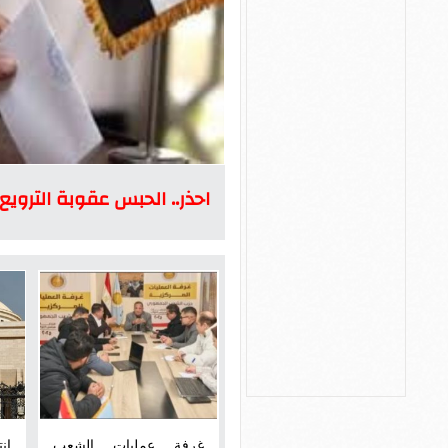
احذر.. الحبس عقوبة الترويع 
غرفة عمليات الشعب
ان