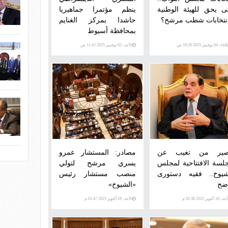
ى يحق للهيئة الوطنية
ينظم مؤتمرا جماهيريا
انتخابات شطب مرشح؟
حاشدا بمركز الغنايم
بمحافظة أسيوط
اء، 04 نوفمبر 2025 10:29 ص
الأحد، 02 نوفمبر 2025 11:42 ص
ير من تغيب عن
مصادر: المستشار عمرو
جلسة الافتتاحية لمجلس
يسري مرشح لتولي
شيوخ.. فقيه دستورى
منصب مستشار رئيس
ضح
«الشيوخ»
 19 أكتوبر 2025 02:38 م
الأحد، 19 أكتوبر 2025 01:47 م