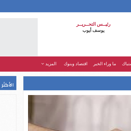
رئيــس التحــريــر
يوسف أيوب
تباك
ما وراء الخبر
اقتصاد وبنوك
المزيد
الأكثر 