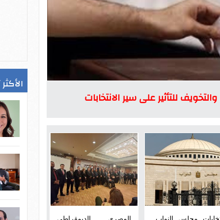
الأكثر 
والتخويف للتأثير على سير الانتخابات
تخابات مجلس النواب..
المصري الديمقراطي