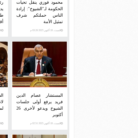
محمود فوزي ينقل تحيات
رئ
الحكومة لـ"الشيوخ": إرادة
يد
الناس حملتكم شرف
طل
تمثيل الأمة
أق
السبت، 18 أكتوبر 2025 03:26 م
السبت
المستشار عصام الدين
ال
فريد يرفع أولى جلسات
لا
الشيوخ ويدعو لأخرى 26
لمدة 
أكتوبر
السبت، 18 أكتوبر 2025 02:51 م
السبت