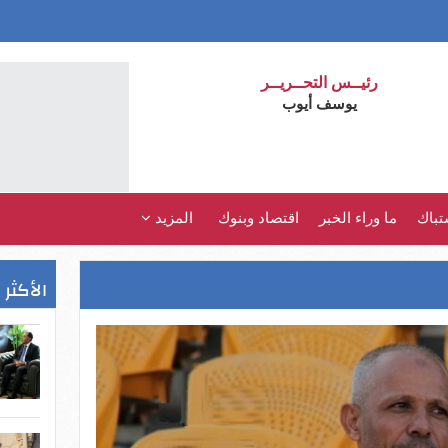
رئيــس التحــريــر
يوسف أيوب
تباك
ما وراء الخبر
اقتصاد وبنوك
المزيد
الأكثر 