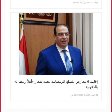
السبت، 05 مايو 2018 03:41 م
إقامة 6 معارض للسلع الرمضانية تحت شعار «أهلاً رمضان»
بالدقهلية
الإثنين، 23 أبريل 2018 12:05 ص