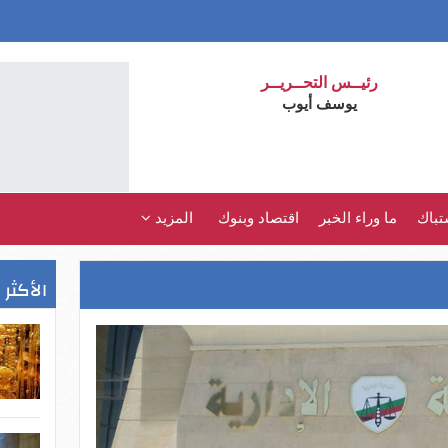
رئيــس التحــريــر
يوسف أيوب
تباك
ما وراء الخبر
اقتصاد وبنوك
المزيد
الأكثر 