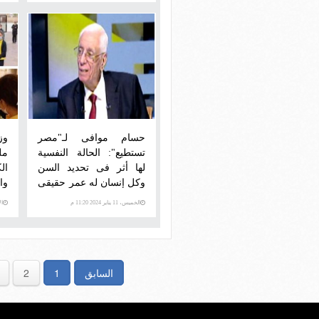
حسام موافى لـ"مصر
تستطيع": الحالة النفسية
مل
لها أثر فى تحديد السن
ال
وكل إنسان له عمر حقيقى
وا
وآخر بيولوجى.. ويحذر:
الخميس، 11 يناير 2024 11:20 م
الأرب
أخطر شىء على المعدة
ممارسات الأكل الخاطئة
السابق
1
2