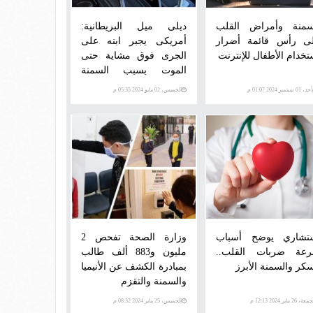
سمنة وأمراض القلب
ديلى ميل البريطانية:
ى رأس قائمة أضرار
أمريكى يجبر ابنه على
تخدام الأطفال للإنترنت
الجرى فوق مشاية حتى
الموت بسبب السمنة
(فيديو)
 01 سبتمبر 2024 01:07 م
الخميس، 02 مايو 2024 05:35 م
تشاري يوضح أسباب
وزارة الصحة تفحص 2
عة ضربات القلب..
مليون و883 ألف طالب
سكر والسمنة الأبرز
بمبادرة الكشف عن الأنيميا
والسمنة والتقزم
ة، 26 يناير 2024 12:13 م
الخميس، 25 يناير 2024 08:32 م