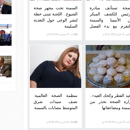
صحة تستأنف مبادرة
السمنة تحت مجهر صحة
رئيس للكشف المبكر
الشيوخ.. اللجنة تتبنى خطة
 الأنيميا والسمنة
لنشر الوعى حول التغذية
لتقزم مع بدء الفصل
السليمة
دراسي الثاني
ن، 16 فبراير 2026 02:51 م
الأحد، 07 ديسمبر 2025 03:50 م
يد الفطر وكحك العيد»..
منظمة الصحة العالمية:
ارة الصحة تحذر من
نصف سيدات شرق
سمنة ومضاعفاتها
المتوسط مصابات بالسمنة
 30 مارس 2025 01:36 ص
الثلاثاء، 04 مارس 2025 05:00 م