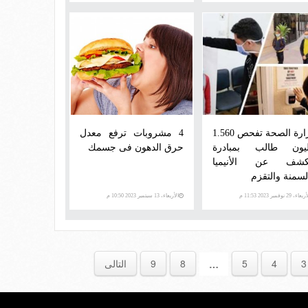
وزارة الصحة تفحص 1.560
4 مشروبات ترفع معدل
يون طالب بمبادرة
حرق الدهون فى جسمك
كشف عن الأنيميا
لسمنة والتقزم
عاء، 29 نوفمبر 2023 11:53 م
الأربعاء، 13 سبتمبر 2023 10:50 م
3
4
5
8
9
التالى
…