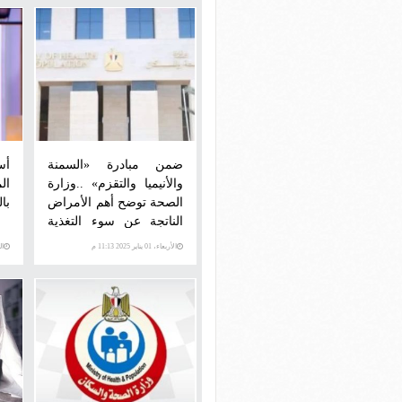
ضمن مبادرة «السمنة
أس
والأنيميا والتقزم» ..وزارة
ال
الصحة توضح أهم الأمراض
با
الناتجة عن سوء التغذية
للأطفال
الأربعاء، 01 يناير 2025 11:13 م
الثلاث