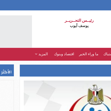
رئيــس التحــريــر
يوسف أيوب
تباك
ما وراء الخبر
اقتصاد وبنوك
المزيد
الأكثر 