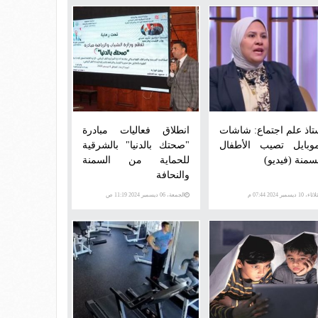
تاذ علم اجتماع: شاشات
انطلاق فعاليات مبادرة
موبايل تصيب الأطفال
"صحتك بالدنيا" بالشرقية
لسمنة (فيديو)
للحماية من السمنة
والنحافة
اء، 10 ديسمبر 2024 07:44 م
الجمعة، 06 ديسمبر 2024 11:19 ص