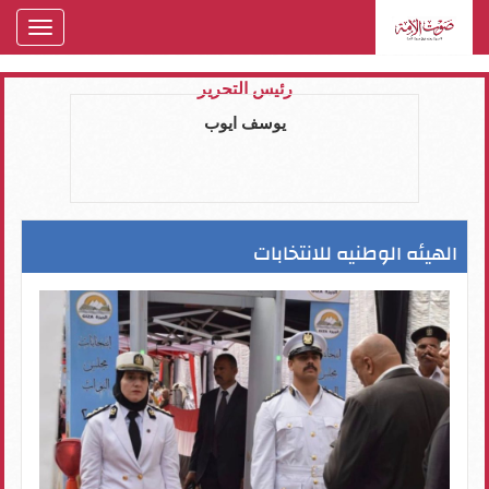
oggle
gation
رئيس التحرير
يوسف ايوب
الهيئه الوطنيه للانتخابات