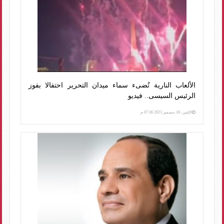
الألعاب النارية تُضىء سماء ميدان التحرير احتفالا بفوز
الرئيس السيسى.. فيديو
الإثنين، 18 ديسمبر 2023 07:36 م