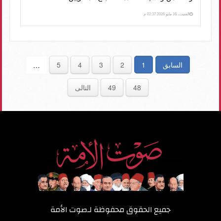
السبت، 16 مايو 2026 02:37 م
السابق
1
2
3
4
5
…
48
49
التالى
جميع الحقوق محفوظة لـ
صوت الأمة