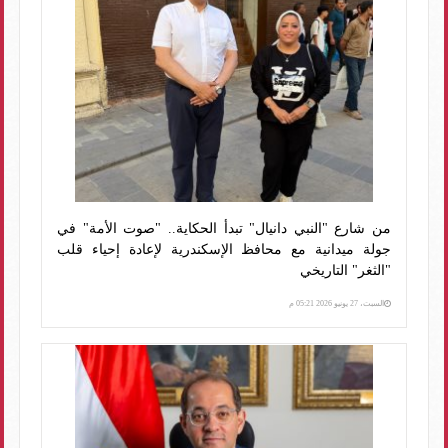
من شارع "النبي دانيال" تبدأ الحكاية.. "صوت الأمة" في
جولة ميدانية مع محافظ الإسكندرية لإعادة إحياء قلب
"الثغر" التاريخي
السبت، 27 يونيو 2026 05:21 م