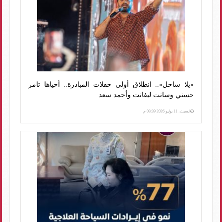
«يلا ساحل».. انطلاق أولى حفلات المبادرة.. أحياها تامر
حسني وسانت ليفانت وأحمد سعد
السبت، 11 يوليو 2026 03:39 م