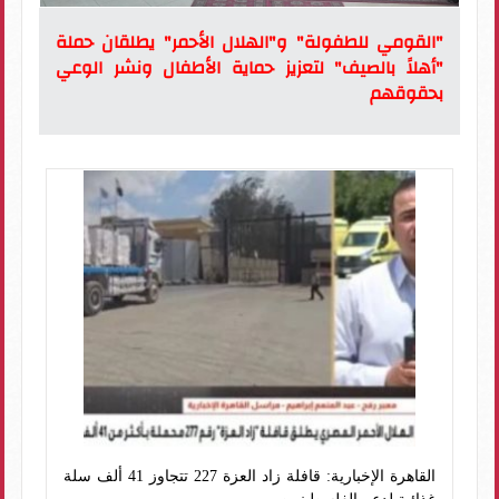
"القومي للطفولة" و"الهلال الأحمر" يطلقان حملة
"أهلاً بالصيف" لتعزيز حماية الأطفال ونشر الوعي
بحقوقهم
القاهرة الإخبارية: قافلة زاد العزة 227 تتجاوز 41 ألف سلة