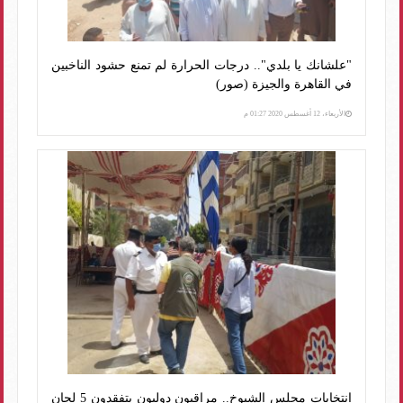
"علشانك يا بلدي".. درجات الحرارة لم تمنع حشود الناخبين
في القاهرة والجيزة (صور)
الأربعاء، 12 أغسطس 2020 01:27 م
انتخابات مجلس الشيوخ.. مراقبون دوليون يتفقدون 5 لجان