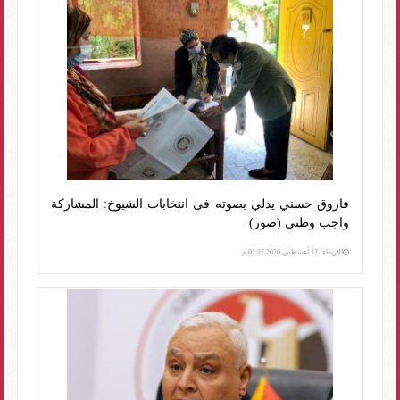
فاروق حسني يدلي بصوته فى انتخابات الشيوخ: المشاركة
واجب وطني (صور)
الأربعاء، 12 أغسطس 2020 02:27 م