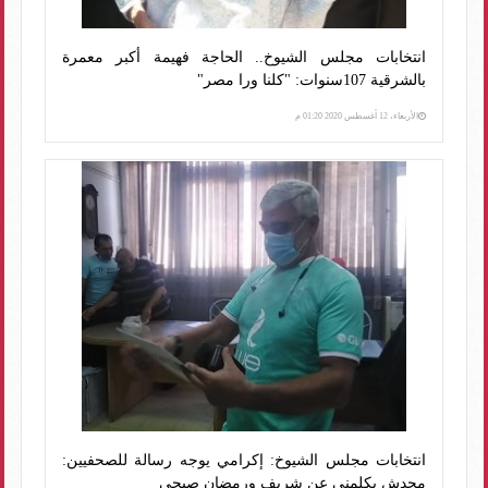
انتخابات مجلس الشيوخ.. الحاجة فهيمة أكبر معمرة
بالشرقية 107سنوات: "كلنا ورا مصر"
الأربعاء، 12 أغسطس 2020 01:20 م
انتخابات مجلس الشيوخ: إكرامي يوجه رسالة للصحفيين:
محدش يكلمني عن شريف ورمضان صبحي