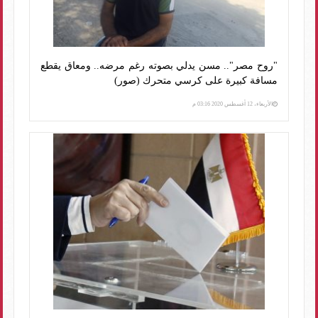
"روح مصر".. مسن يدلي بصوته رغم مرضه.. ومعاق يقطع
مسافة كبيرة على كرسي متحرك (صور)
الأربعاء، 12 أغسطس 2020 03:16 م