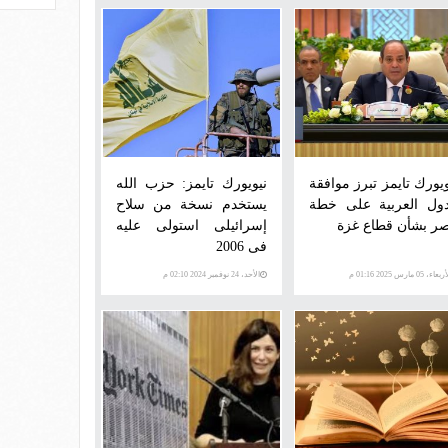
ويورك تايمز تبرز موافقة
نيويورك تايمز: حزب الله
دول العربية على خطة
يستخدم نسخة من سلاح
ر بشأن قطاع غزة
إسرائيلى استولى عليه
فى 2006
عاء، 05 مارس 2025 01:16 م
الأحد، 24 نوفمبر 2024 02:10 م