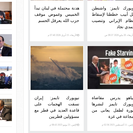
ويورك تايمز: واشنطن
هدنة محتملة في لبنان تبدأ
ل أبيب خططتا لإسقاط
الخميس وغموض موقف
نظام الإيراني وتنصيب
حزب الله يعرقل الحسم
مدي نجاد
عاء، 20 مايو 2026 09:37 ص
الأربعاء، 15 أبريل 2026 07:40 م
نياهو يدرس مقاضاة
نيويورك تايمز: إيران
ويورك تايمز لنشرها
نسقت الهجمات على
رة لطفل يعانى من
قاعدة العديد في قطر مع
مجاعة في غزة
مسؤولين قطريين
ن، 11 أغسطس 2025 02:56 م
الإثنين، 23 يونيو 2025 08:43 م