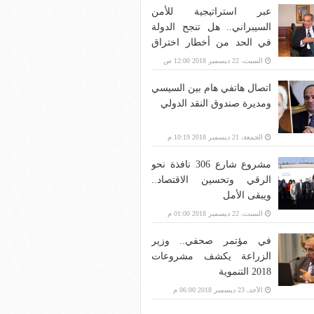
عبر استراتيجية للأمن
السيبراني.. هل تنجح الدولة
في الحد من أخطار اختراق
بنية الاتصالات؟
السبت، 22 ديسمبر 2018 12:00 ص
اتصال هاتفي هام بين السيسي
ومديرة صندوق النقد الدولي
الجمعة، 21 ديسمبر 2018 10:19 م
مشروع شارع 306 نافذة نحو
الرقي وتحسين الاقتصاد..
ويبقى الأمل
السبت، 22 ديسمبر 2018 01:00 م
في مؤتمر صحفي.. وزير
الزراعة يكشف مشروعات
2018 التنموية
الأحد، 23 ديسمبر 2018 06:00 م