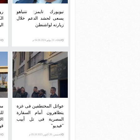
نيويورك تايمز: نتنياهو
رو
يسعى لحشد الدعم خلال
ال
زيارته لواشنطن
الو
الثلاثاء، 23 يوليو 2024 04:36 م
الخم
عوائل المختطفين فى غزة
مص
يتظاهرون أمام السفارة
لل
المصرية فى تل أبيب
ال
"فيديو"
قو
وق
الخميس، 26 أكتوبر 2023 05:16 م
الخمي
أس