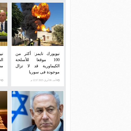
نيويورك تايمز: أكثر من
ني
100 موقعا للأسلحة
ال
الكيماورية قد لا تزال
مص
موجودة فى سوريا
الأحد، 06 أبريل 2025 12:57 م
الأرب