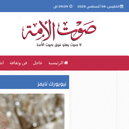
الخميس، 06 أغسطس 2026
04:04 ص
الرئيسية
عاجل
فن وثقافة
اش
نيويورك تايمز