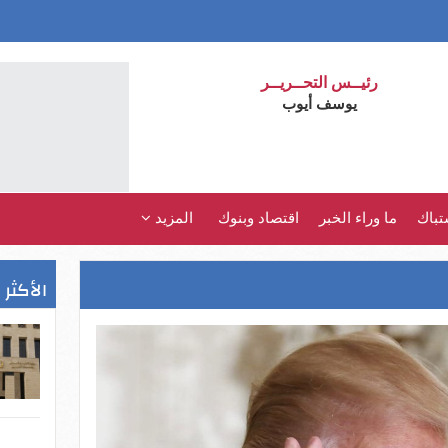
رئيــس التحــريــر
يوسف أيوب
تباك
ما وراء الخبر
اقتصاد وبنوك
المزيد
الأكثر 