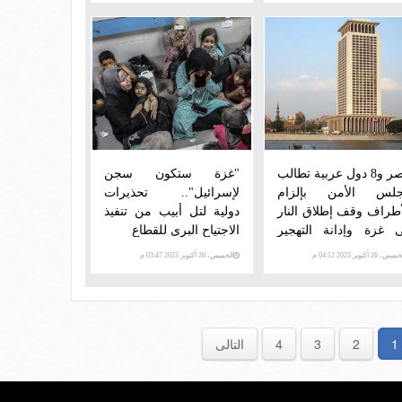
مصر و8 دول عربية تطالب
"غزة ستكون سجن
لس الأمن بإلزام
لإسرائيل".. تحذيرات
أطراف وقف إطلاق النار
دولية لتل أبيب من تنفيذ
 غزة وإدانة التهجير
الاجتياح البرى للقطاع
قسرى
س، 26 أكتوبر 2023 04:12 م
الخميس، 26 أكتوبر 2023 03:47 م
1
2
3
4
التالى