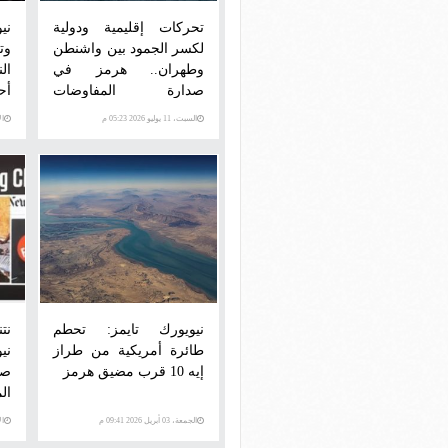
تحركات إقليمية ودولية
ني
لكسر الجمود بين واشنطن
وت
وطهران.. هرمز في
ال
صدارة المفاوضات
أح
ووسطاء يتحركون لمنع
السبت، 11 يوليو 2026 05:23 م
الأرب
التصعيد
نيويورك تايمز: تحطم
نت
طائرة أمريكية من طراز
ني
إيه 10 قرب مضيق هرمز
صو
ال
الجمعة، 03 أبريل 2026 09:41 م
الإثني