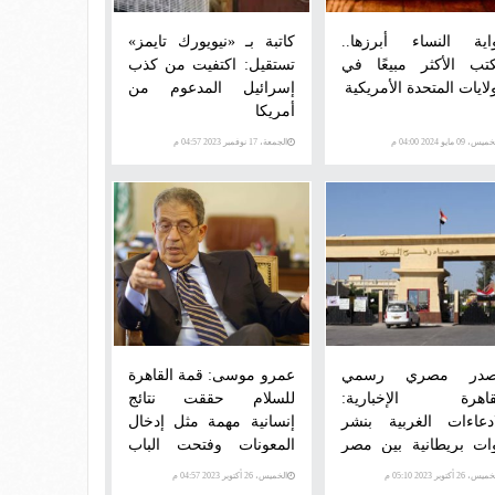
اية النساء أبرزها..
كاتبة بـ «نيويورك تايمز»
كتب الأكثر مبيعًا في
تستقيل: اكتفيت من كذب
لايات المتحدة الأمريكية
إسرائيل المدعوم من
أمريكا
يس، 09 مايو 2024 04:00 م
الجمعة، 17 نوفمبر 2023 04:57 م
در مصري رسمي
عمرو موسى: قمة القاهرة
قاهرة الإخبارية:
للسلام حققت نتائج
ادعاءات الغربية بنشر
إنسانية مهمة مثل إدخال
ات بريطانية بين مصر
المعونات وفتحت الباب
طاع غزه "كاذبة" ولا
لنقاش نقدى لحق الدفاع
س، 26 أكتوبر 2023 05:10 م
الخميس، 26 أكتوبر 2023 04:57 م
اس لها من الصحة
الشرعى وتعريفه وحدوده