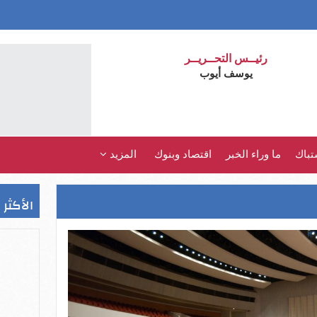
رئيــس التحــريــر
يوسف أيوب
تباك
ما وراء الخبر
اقتصاد وبنوك
المزيد
الأكثر 