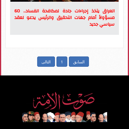
العراق يتخذ إجراءات جادة لمكافحة الفساد.. 60
مسؤولاً أمام جهات التحقيق والرئيس يدعو لعقد
سياسي جديد
السابق
1
التالى