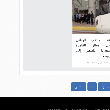
ثة المنتخب الوطنى
ل مطار القاهرة
تعدادا للسفر إلى
روبى
اء، 23 مارس 2021 03:03 م
لسابق
1
التالى