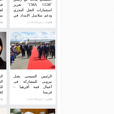
"CMA CGM" تعزيز
فى
استثمارات النقل البحري
لق
ودعم سلاسل الإمداد في
بن
أفريقيا
الثلاثاء، 12 مايو 2026 12:26 م
الثلاث
الرئيس السيسى يصل
ال
نيروبى للمشاركة فى
ال
أعمال قمة أفريقيا –
لل
فرنسا
إف
الإثنين، 11 مايو 2026 05:47 م
الإثني