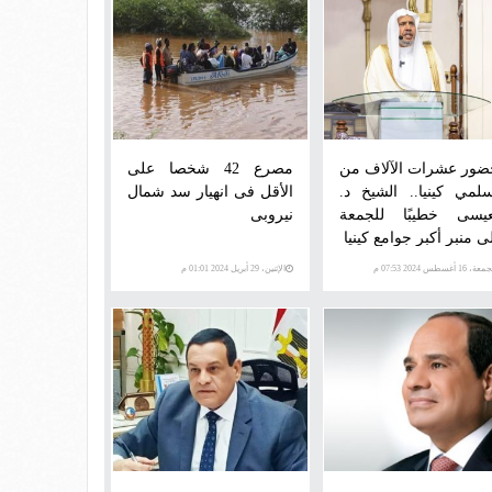
ضور عشرات الآلاف من
مصرع 42 شخصا على
لمي كينيا.. الشيخ د.
الأقل فى انهيار سد شمال
عيسى خطيبًا للجمعة
نيروبى
ى منبر أكبر جوامع كينيا
ة، 16 أغسطس 2024 07:53 م
الإثنين، 29 أبريل 2024 01:01 م