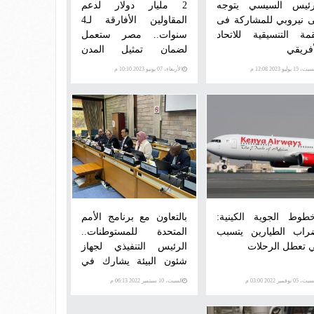
رئيس السيسي يتوجه
2 مليار دولار لدعم
ى نيروبي للمشاركة فى
المقاولين الأفارقة لـ4
قمة التنسيقية للاتحاد
سنوات.. مصر ستعمل
أفريقي
لضمان تمثيل المدن
الأفريقية في المنتدى
، 15 يوليو 2023 12:08 م
الأربعاء، 07 يونيو 2023 10:10 م
الحضري العالمي بالقاهرة
2024
خطوط الجوية الكينية:
بالتعاون مع برنامج الأمم
راب الطيارين يتسبب
المتحدة للمستوطنات..
 تعطل الرحلات
الرئيس التنفيذي لجهاز
شئون البيئة يشارك في
ورشة عمل لعرض مبادرة
، 05 نوفمبر 2022 03:00 م
السبت، 10 سبتمبر 2022 06:13 م
المدن المستدامة بنيروبي