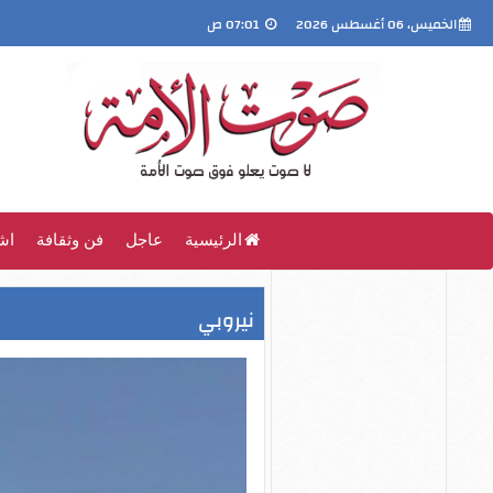
الخميس، 06 أغسطس 2026
07:01 ص
الرئيسية
عاجل
فن وثقافة
اش
نيروبي