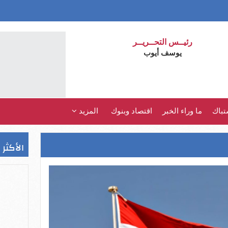
رئيــس التحــريــر
يوسف أيوب
تباك
ما وراء الخبر
اقتصاد وبنوك
المزيد
الأكثر 