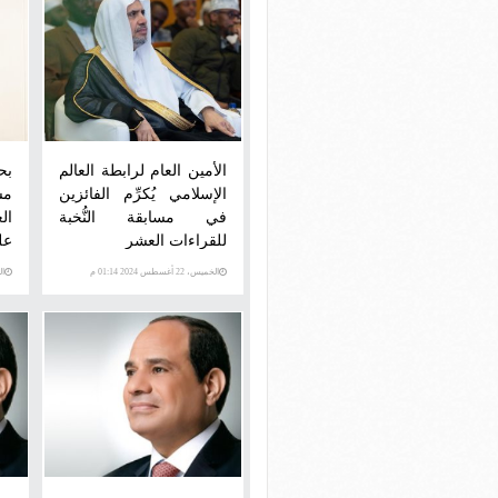
الأمين العام لرابطة العالم
بح
الإسلامي يُكرِّم الفائزين
مس
في مسابقة النُّخبة
ال
للقراءات العشر
عل
الخميس، 22 أغسطس 2024 01:14 م
الجمع