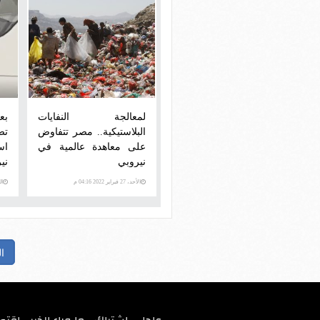
لمعالجة النفايات
بع
البلاستيكية.. مصر تتفاوض
تص
على معاهدة عالمية في
اس
نيروبي
ني
الأحد، 27 فبراير 2022 04:16 م
الثلاث
ا