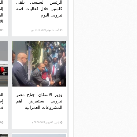
الرئيس السيسى يلقى
ال
كلمتين خلال فعاليات قمة
إل
نيروبى اليوم
ال
ال
الأحد، 16 يوليو 2023 09:36 ص
السبت
وزير الاسكان: جناح مصر
ال
نيروبي يستعرض اهم
إض
المشروعات العمرانية
في
الإثنين، 05 يونيو 2023 08:00 م
السبت