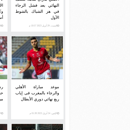
النهائي بعد فشل الرجاء
ال
في هز الشباك بالشوط
وك
الأول
أس
السبت، 29 أبريل 2023 10:57 م
السبت
موعد مباراة الأهلي
رس
والرجاء بالمغرب فى إياب
ربع نهائي دوري الأبطال
مب
الإثنين، 24 أبريل 2023 01:39 م
الأحد،