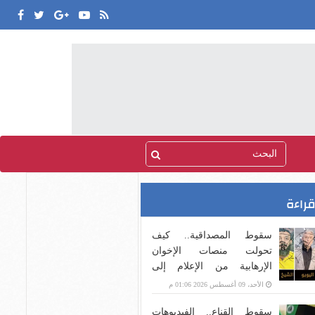
قراءة
سقوط المصداقية.. كيف
تحولت منصات الإخوان
الإرهابية من الإعلام إلى
صناعة الضجيج؟
الأحد، 09 أغسطس 2026 01:06 م
سقوط القناع.. الفيديوهات