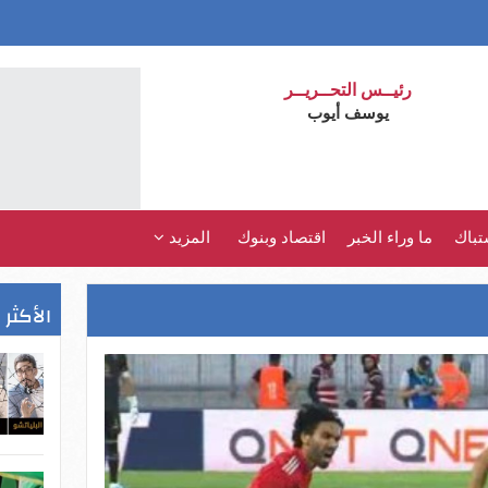
رئيــس التحــريــر
يوسف أيوب
تباك
ما وراء الخبر
اقتصاد وبنوك
المزيد
الأكثر 