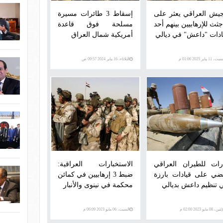
جيش العراقي يعثر على
إسقاط 3 طائرات مسيرة
 جثث للإرهابيين بينهم أحد
مسلحة فوق قاعدة
ادات "داعش" في ديالي
أمريكية شمال العراق
، 11 يناير 2025 01:06 م
الثلاثاء، 16 يناير 2024 09:57 ص
رات للطيران العراقي
الاستخبارات العراقية:
ضي على قيادات بارزة
ضبط 3 إرهابيين في كمائن
 تنظيم داعش بديالي
محكمة في نينوى والأنبار
ن، 08 مايو 2023 02:00 م
السبت، 06 مايو 2023 06:09 م