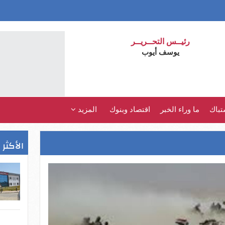
رئيــس التحــريــر
يوسف أيوب
تباك
ما وراء الخبر
اقتصاد وبنوك
المزيد
الأكثر 