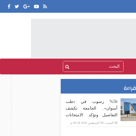
قراءة
%56 رسوب في «طب
أسوان».. الجامعة تكشف
التفاصيل وتؤكد: الامتحانات
تقيس الفهم وليس الحفظ
السبت، 08 أغسطس 2026 06:28 م