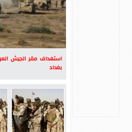
استهداف مقر الجيش الع
بغداد