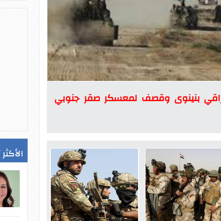
راقي بنينوى وقصف لمعسكر صقر جنوبي
الأكثر 