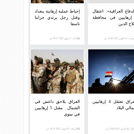
لدفاع العراقية»: اعتقال
إحباط عملية إرهابية ببغداد
 إرهابيين فى محافظة
وقتل رجل يرتدي حزاما
اح الدين
ناسفا
، 15 أكتوبر 2022 12:00 ص
الأحد، 17 يوليو 2022 09:37 ص
العراق تعتقل 4 إرهابيين
العراق يلاحق داعش في
الي البلاد
الشمال.. مقتل 5 إرهابيين
في نينوي
 06 فبراير 2022 10:00 ص
الأربعاء، 02 فبراير 2022 10:23 ص