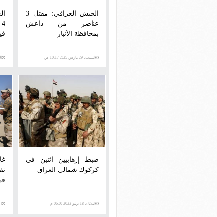
الجيش العراقي: مقتل 3
ال
عناصر من داعش
4
بمحافظة الأنبار
قي
السبت، 29 مارس 2025 10:17 ص
السبت
ضبط إرهابيين اثنين في
غا
كركوك شمالي العراق
تق
في
الثلاثاء، 18 يوليو 2023 06:00 م
الإثني