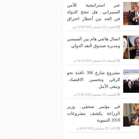
عبر استراتيجية للأمن
السيبراني.. هل تنجح الدولة
في الحد من أخطار اختراق
بنية الاتصالات؟
السبت، 22 ديسمبر 2018 12:00 ص
اتصال هاتفي هام بين السيسي
ومديرة صندوق النقد الدولي
الجمعة، 21 ديسمبر 2018 10:19 م
مشروع شارع 306 نافذة نحو
الرقي وتحسين الاقتصاد..
ويبقى الأمل
السبت، 22 ديسمبر 2018 01:00 م
في مؤتمر صحفي.. وزير
الزراعة يكشف مشروعات
2018 التنموية
الأحد، 23 ديسمبر 2018 06:00 م