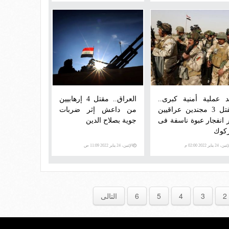
د عملية أمنية كبرى..
العراق.. مقتل 4 إرهابيين
مقتل 3 مجندين عراقيين
من داعش إثر ضربات
ر انفجار عبوة ناسفة فى
جوية بصلاح الدين
كوك
ن، 24 يناير 2022 02:00 م
الإثنين، 24 يناير 2022 11:09 ص
2
3
4
5
6
التالى