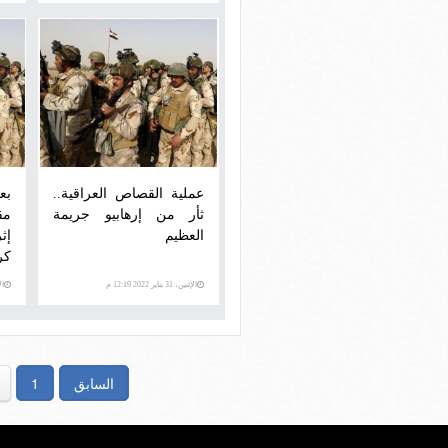
عملية القصاص العراقية..
بع
ثأر من إرهابيو جريمة
العظيم
إث
كر
الإثنين، 31 يناير 2022 12:19 م
الإثني
السابق
1