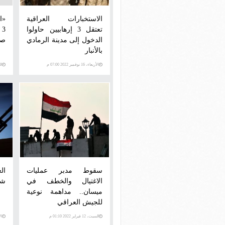
الاستخبارات العراقية
«ا
تعتقل 3 إرهابيين حاولوا
3
الدخول إلى مدينة الرمادي
صل
بالأنبار
الأربعاء، 16 نوفمبر 2022 07:00 م
السبت
سقوط مدبر عمليات
الاغتيال والخطف في
شم
ميسان.. مداهمة نوعية
للجيش العراقي
السبت، 12 فبراير 2022 01:10 م
الأحد،