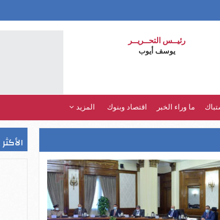
رئيــس التحــريــر
يوسف أيوب
تباك
ما وراء الخبر
اقتصاد وبنوك
المزيد
الأكثر 