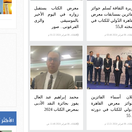
يرة الثقافة تُسلم جوائز
معرض الكتاب يستقبل
فائزين بمسابقات معرض
زواره في اليوم الأخير
قاهرة الدُولي للكتاب في
بالموسيقى والزى
ته الـ55
الفرعونى.. صور
اء، 06 فبراير 2024 03:46 م
الثلاثاء، 06 فبراير 2024 01:22 م
لان أسماء الفائزين
محمد إبراهيم عبد العال
وائز معرض القاهرة
يفوز بجائزة النقد الأدبى
دولي للكتاب في دورته
بمعرض الكتاب 2024
5
الأكثر 
اء، 06 فبراير 2024 12:21 م
الثلاثاء، 06 فبراير 2024 11:46 ص