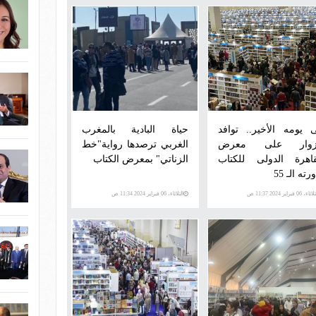
 يومه الأخير.. توافد
حياة البادية بالمغرب
زوار على معرض
الغربي ترصدها رواية"خط
قاهرة الدولى للكتاب
الزناتي" بمعرض الكتاب
رته الـ 55
اء، 06 فبراير 2024 11:37 ص
الثلاثاء، 06 فبراير 2024 11:34 ص