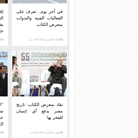
في أخر يوم.. تعرف على
إق
الفعاليات الفنية والندوات
ال
بمعرض الكتاب
خلال 11 ي
الثلاثاء، 06 فبراير 2024 11:00 ص
الإثني
نقاد بمعرض الكتاب: تاريخ
"ا
مصر يدفع أي إنسان
شع
للفخر بها
جن
ال
الإثنين، 05 فبراير 2024 06:25 م
الإثني