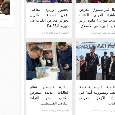
بال غير مسبوق.. معرض
بحضور وزيرة الثقافة..
قاهرة الدولي للكتاب
إعلان أسماء الفائزين
يقترب من 4.5 مليون زائر
بجوائز معرض الكتاب في
وما من الانطلاق
دورته الـ55 غدًا
ن، 05 فبراير 2024 09:34 م
الإثنين، 05 فبراير 2024 07:56 م
لقضية الفلسطينية قصة
سفارة فلسطين تنظم
ب ومسؤولية أمة" في
فعاليات عديدة بمعرض
اح الأزهر بمعرض
الكتاب لنشر التراث
كتاب
الثقافي الفلسطيني
ن، 05 فبراير 2024 03:45 م
الإثنين، 05 فبراير 2024 03:18 م