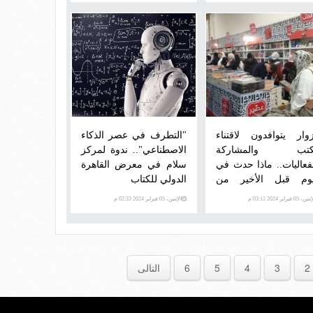
زوار يتوافدون لاقتناء
"التطرف في عصر الذكاء
كتب والمشاركة
الاصطناعي".. ندوة لمركز
لفعاليات.. ماذا حدث في
سلام في معرض القاهرة
يوم قبل الأخير من
الدولي للكتاب
رض الكتاب؟
ن، 05 فبراير 2024 03:11 م
الإثنين، 05 فبراير 2024 02:33 م
2
3
4
5
6
التالى