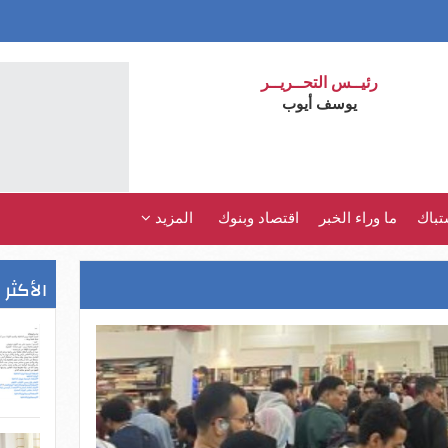
رئيــس التحــريــر
يوسف أيوب
تباك
ما وراء الخبر
اقتصاد وبنوك
المزيد
الأكثر 