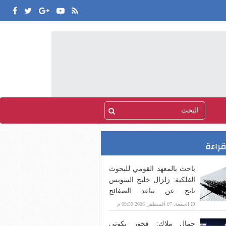
قراءة
باحث بالمعهد القومي للبحوث
الفلكية: زلزال خليج السويس
ناتج عن تباعد الصفائح
التكتونية
الجمعة، 07 أغسطس 2026 09:59 م
جمال ملاك: فخور بكوني