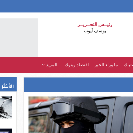
رئيــس التحــريــر
يوسف أيوب
تباك
ما وراء الخبر
اقتصاد وبنوك
المزيد
الأكثر 