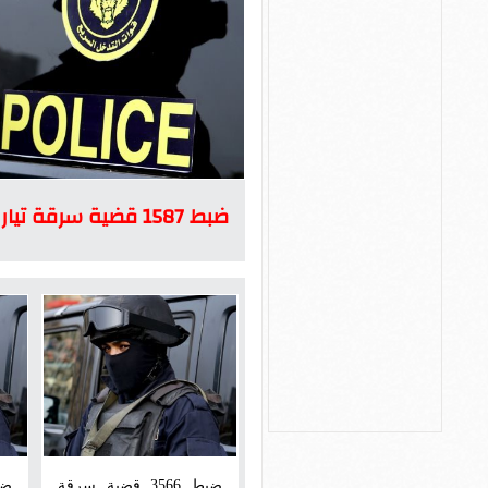
ضبط 1587 قضية سرقة تيار كهربائي خلال 24 ساعة
ضبط 3566 قضية سرقة