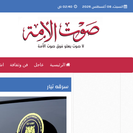
السبت، 08 أغسطس 2026
02:40 ص
الرئيسية
عاجل
فن وثقافة
اش
سرقه تيار