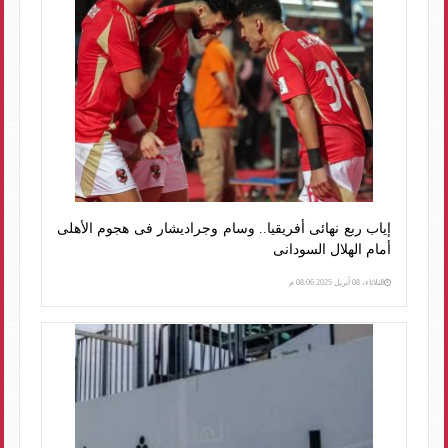
إياب ربع نهائى أفريقيا.. وسام وجراديشار فى هجوم الأهلى
أمام الهلال السودانى
الثلاثاء، 08 أبريل 2025 08:06 م