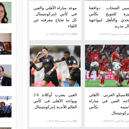
ين الشحات : دوافعنا
موعد مباراة الأهلي والعين
يرة للتتويج بكأس
في كأس إنتركونتيننتال..
تحدي والتأهل لمواجهة
كل ما تحتاج معرفته عن
ال مدريد
اللقاء
س، 12 ديسمبر 2024 10:28 م
الثلاثاء، 29 أكتوبر 2024 10:46 ص
كلاسيكو العربي.. الأهلي
العين يضرب أوكلاند 6-2
اجه العين في مباراة
ويواجه الأهلى فى كأس
اسمة بكأس
العالم للأندية إنتركونتيننتال
ركونتيننتال
ن، 28 أكتوبر 2024 09:00 م
الأحد، 22 سبتمبر 2024 09:15 م