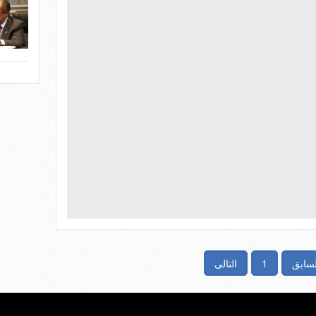
لسابق
1
التالى