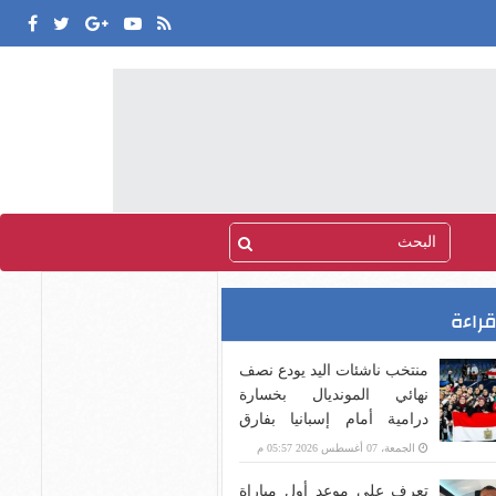
قراءة
منتخب ناشئات اليد يودع نصف
نهائي المونديال بخسارة
درامية أمام إسبانيا بفارق
هدف
الجمعة، 07 أغسطس 2026 05:57 م
تعرف على موعد أول مباراة