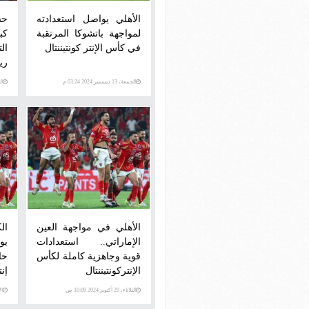
الأهلي يواصل استعدادته
حس
لمواجهة باتشوكا المرتقبة
كب
في كأس الإنتر كونتيننتال
ال
ري
الجمعة، 13 ديسمبر 2024 03:24 م
الخمي
الأهلي في مواجهة العين
ال
الإماراتي.. استعدادات
يو
قوية وجاهزية كاملة لكأس
ح
الإنتركونتيننتال
إنت
الثلاثاء، 29 أكتوبر 2024 10:09 ص
الإثني