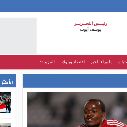
رئيــس التحــريــر
يوسف أيوب
تباك
ما وراء الخبر
اقتصاد وبنوك
المزيد
الأكثر 