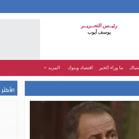
رئيــس التحــريــر
يوسف أيوب
تباك
ما وراء الخبر
اقتصاد وبنوك
المزيد
الأكثر 