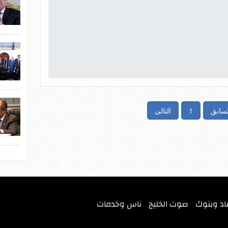
لسابق
1
التالى
اد وبنوك
صوت الخليج
ناس وخدمات