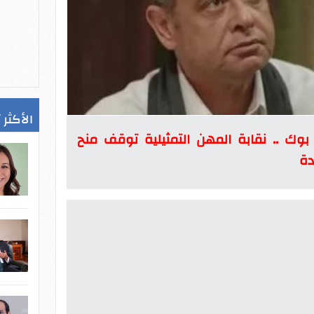
الأكثر 
ك .. نقابة المهن التمثيلية توقف منح
دة