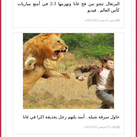
البرتغال تنجو من فخ غانا وتهزمها 3-2 في أمتع مباريات
كأس العالم.. فيديو
الخميس، 24 نوفمبر 2022 08:03 م
حاول سرقة شبله.. أسد يلتهم رجل بحديقة اكرا في غانا
الثلاثاء، 30 أغسطس 2022 04:10 م