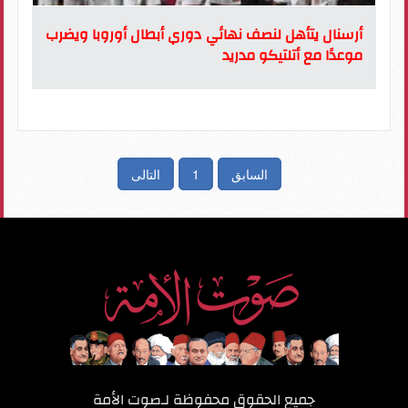
أرسنال يتأهل لنصف نهائي دوري أبطال أوروبا ويضرب
موعدًا مع أتلتيكو مدريد
السابق
1
التالى
جميع الحقوق محفوظة لـ
صوت الأمة