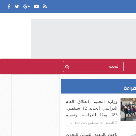
قراءة
وزارة التعليم: انطلاق العام
الدراسي الجديد 12 سبتمبر..
183 يومًا للدراسة وتعميم
«التابلت» لطلاب التعليم الفني
الجمعة، 07 أغسطس 2026 11:37 م
باحث بالمعهد القومي للبحوث