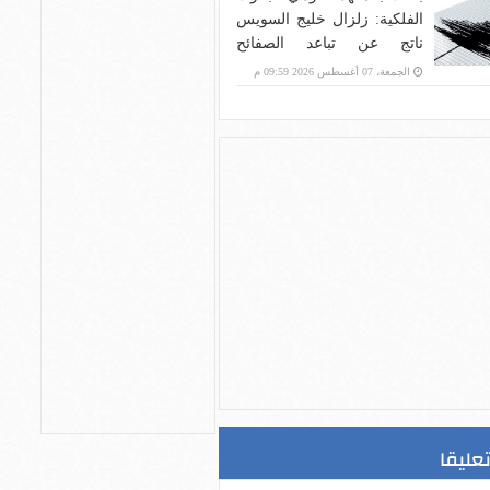
الفلكية: زلزال خليج السويس
ناتج عن تباعد الصفائح
التكتونية
الجمعة، 07 أغسطس 2026 09:59 م
تعليقا