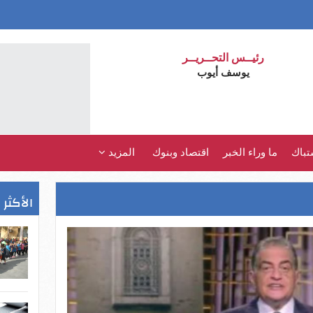
رئيــس التحــريــر
يوسف أيوب
تباك
ما وراء الخبر
اقتصاد وبنوك
المزيد
الأكثر 