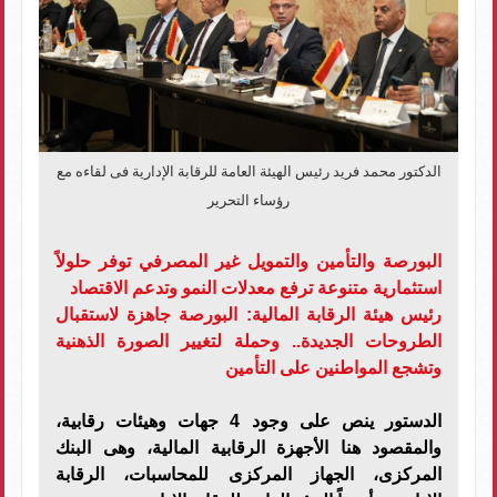
الدكتور محمد فريد رئيس الهيئة العامة للرقابة الإدارية فى لقاءه مع
رؤساء التحرير
البورصة والتأمين والتمويل غير المصرفي توفر حلولاً
استثمارية متنوعة ترفع معدلات النمو وتدعم الاقتصاد
رئيس هيئة الرقابة المالية: البورصة جاهزة لاستقبال
الطروحات الجديدة.. وحملة لتغيير الصورة الذهنية
وتشجع المواطنين على التأمين
الدستور ينص على وجود 4 جهات وهيئات رقابية،
والمقصود هنا الأجهزة الرقابية المالية، وهى البنك
المركزى، الجهاز المركزى للمحاسبات، الرقابة