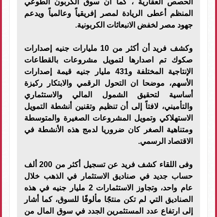
الحصص العقارية ، كما أن سوق الكربون الطوعي
المنظم أعطى الريادة لمصر إفريقياً وعالمياً ويدعم
جهود مصر لخفض الانبعاثات الكربونية.
وكشف فريد أن أكثر من 10 مليارات جنيه إصدارات
صكوك تم اصدارها لتمويل مشروعات بالقطاعات
الإنتاجية المختلفة و431 مليار جنيه قيمة إصدارات
الأسهم، موضحا ان التحول الرقمي والابتكار ركيزة
أساسية لتحقيق الشمول المالي والاستثماري
والتأميني، لافتاً إلى أن تنظيم وتقنين أنشطة التمويل
الاستهلاكي وتمويل المشروعات الصغيرة والمتوسطة
ومتناهية الصغر كان ضروريا لدمج هذه الأنشطة في
الاقتصاد الرسمي.
وفى اللقاء كشف فريد عن تسجيل أكثر من 200 ألف
حساب جديد في صناديق الاستثمار في الذهب خلال
عام واحد، وتجاوز الاستثمارات 2 مليار جنيه في هذه
الصناديق التي لم تكن منتجًا مألوفًا للسوق، كما أشار
إلى ارتفاع عدد المستثمرين الجدد في سوق المال من