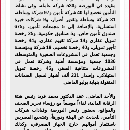
مقيدة في البورصة و530 شركة عاملة، وفى نشاط
التأمين تخضع لها 40 شركة تأمين و97 شركة وساطة،
31 شركة وساطة وتقدير أضرار، و9 شركات خبرة
استشارية، بالإضافة إلى 5 مجمعات تأمين، و675
صندوق تأمين خاص، و5 صناديق حكومية، و25 رخصة
تمويل عقارى و14 شركة تقييم عقارى، و44 رخصة
تأجير تمويلى، و40 رخصة تخصيم، 19 شركة ومؤسسة
وجمعية تعمل في المشروعات الصغيرة والمتوسطة،
1036 جمعية ومؤسسة أهلية وشركة تعمل في
المشروعات متناهية الصغر، و45 رخصة تمويل
استهلاكى، وإصدار 231 ألف أشهار لسجل الضمانات
المنقولة بنهاية يوليو الماضى.
والأحد الماضى، عقد الدكتور محمد فريد رئيس هيئة
الرقابة المالية، لقاءاً موسعاً مع رؤساء تحرير الصحف
والمواقع، بحضور رئيس البورصة وقيادات شركات
التأمين، للحديث عن الهيئة ودورهاً، وتشجيع المصريين
باستثمار أموالهم خارج الجهاز المصرفي، وكذلك