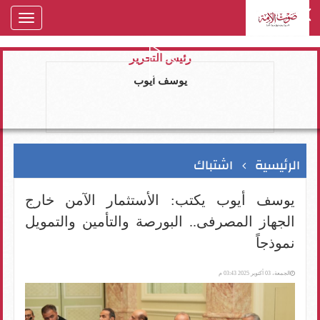
oggle
gation
رئيس التحرير
يوسف ايوب
الرئيسية
اشتباك
يوسف أيوب يكتب: الأستثمار الآمن خارج
الجهاز المصرفى.. البورصة والتأمين والتمويل
نموذجاً
الجمعة، 03 أكتوبر 2025 03:43 م