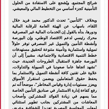
شرائح المجتمع، ويُشجع على الاستفادة من الحلول
التأمينية كجزء أساسي من التخطيط المالي والمعيشي.
وبخلاف "التأمين" تحدث الدكتور محمد فريد خلال
اللقاء، باسهاب عن الهيئة العامة للرقابة المالية
ودورها، بدأه بالقول إن الخدمات المالية غير المصرفية
محرك رئيسي لدعم الاقتصاد الوطني، وإن البورصة
وأنشطة التأمين والتمويل غير المصرفي توفر حلولاً
تمويلية واستثمارية وتأمينة متنوعة لتحقيق مستهدفات
خطط التنمية الاقتصادية والاجتماعية، مشيراً إلى أن
البورصة جاهزة لاستقبال الطروحات الجديدة، حيث
"نشهد اتجاها عاما صعوديا في السيولة والتداولات،
علاوة على تقنين كافة أنشطة التمويل والاستثمار بما
يحفظ حقوق المتعاملين ويضمن استقرار الأسواق
ويعزز مستويات إدارة وقياس المخاطر"، موضحاً أنه تم
رفع كفاءة إدارة الاستثمار في صناديق التأمين الخاصة
مما يسهم في زيادة الفوائد للمشتركين وأصحاب
المعاشات من المشتركين بجانب تطوير استثنائي
لمعايير المحاسبة المصرية تعزيزا للشفافية وعرض