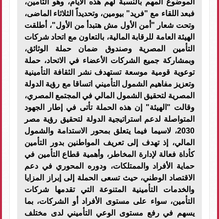
الموضوع المهم بالنسبة لهم هذه الأيام، وهو التأمين،
فبعد اللقاء مع "فريد" بيومين، وتحديداً الثلاثاء الماضى،
وتحت شعار "أمن الأول مش هتبدأ من الأول"، أطلقت
الهيئة العامة للرقابة المالية، بالتعاون مع اتحاد شركات
التأمين المصرية وصندوق ضمان حملة الوثائق،
وبمشاركة جميع الشركات الأعضاء في الاتحاد، حملة
توعوية قومية موسعة تستهدف نشر الثقافة التأمينية
وتعزيز مفاهيم الشمول التأميني اتساقا مع رؤية الدولة
المصرية لتحقيق الشمول المالي في المجتمع المصري،
وقالت "الهيئة" إن هذه الحملة تأتى في إطار الجهود
المتواصلة لدعم استراتيجية الدولة لتحقيق رؤية مصر
2030، لاسيما فيما يتعلق بمحور الاستدامة والشمول
المالي، إذ تهدف إلى تعريف المواطنين بدور التأمين
كأداة فعالة لإدارة المخاطر، وأهمية قطاع التأمين في
حماية الأفراد والممتلكات، ودوره المحوري في دعم
الاقتصاد الوطني، حيث تسعى الحملة إلى إبراز المزايا
والخدمات التأمينية المتنوعة التي تقدمها شركات
التأمين، سواء على مستوى الأفراد أو الشركات، بما
يسهم في رفع مستوى الوعي التأميني لدى مختلف