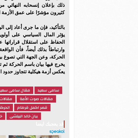
ذلك بإعلان إنسحابه النهائي م
كثيرون مؤشرًا على عمق الأزمة 
بالتأكيد، فإن ما جرى أعاد إلى ا
يؤثر المال السياسي على أولوي
الحفاظ على استقلال قراراتها عن
وارتباطاً بذلك أيضاً، فأن الواق
الحركة، وعن الجهة التي تصوغ بيا
يخرج فيها بيان باسم الحركة ثم تت
يعكس أزمة هيكلية تتجاوز حدود الو
سامى سعيد
مقال سامى سعيد
مقالات صوت الأمة
مقالات
قصر اكمل قرطام
الحركة
بيان خالد البيلشى
خا
قد يعجبك ايضا