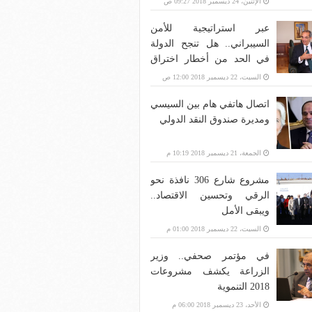
الإثنين، 24 ديسمبر 2018 09:27 ص
عبر استراتيجية للأمن
السيبراني.. هل تنجح الدولة
في الحد من أخطار اختراق
بنية الاتصالات؟
السبت، 22 ديسمبر 2018 12:00 ص
اتصال هاتفي هام بين السيسي
ومديرة صندوق النقد الدولي
الجمعة، 21 ديسمبر 2018 10:19 م
مشروع شارع 306 نافذة نحو
الرقي وتحسين الاقتصاد..
ويبقى الأمل
السبت، 22 ديسمبر 2018 01:00 م
في مؤتمر صحفي.. وزير
الزراعة يكشف مشروعات
2018 التنموية
الأحد، 23 ديسمبر 2018 06:00 م