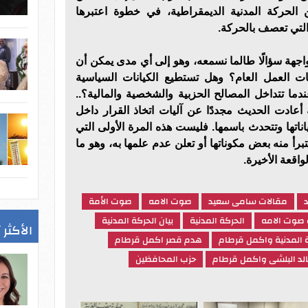
ن الحركة المدنية الديمقراطية، في خطوة اعتبرها
التي تعصف بالحركة.
لواجهة سؤالًا طالما نسمعه، وهو إلى أي مدى يمكن أن
ات العمل العام؟ وهل تستطيع الكيانات السياسية
دما تتداخل المصالح الحزبية والشخصية والمالية؟..
عة أعادت الحديث مجددًا عن آليات اتخاذ القرار داخل
ناتها وتتحدث باسمها. فليست هذه المرة الأولى التي
برأ منه بعض مكوناتها أو تعلن عدم علمها به، وهو ما
اقعة الأخيرة.
مقالات سامى سعيد
صوت الامه
صوت الأمة
 صوت الامه
الحركة المدنية
بيان الحركة المدنية
الأكثر 
 المدنية واكمل قرطام
هدم قصر اكمل قرطام
لد البلشى واكمل قرطام
حزب المحافظين