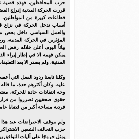
حزب المحافظين، فهذه قضية تخ
قررت الحركة المدنية إدراج ال
قطاعات كبيرة من المواطنين، ا
أسباب تدخل الحركة في نزاع قا
والعمل السياسي داخل بعض مك
المؤثرين في الحركة المدنية، 
بياناً اليوم، أعلن خلاله رفض ال
يمكن فهمه الا في إطار إبراء ال
المدنية، ولم يصدر الا بعد التعليقات
وكلنا تابعنا ردود الفعل التي أعق
عليه. وكان أكثرهم حدة، ما قاله
وجه انتقادات حادة للحركة، معتب
حقوق صحفيين تضرروا من قرارات
فردية مساحة أكبر من قضايا عامة أ
ولم تتوقف الاعتراضات عند هذا 
حزب التحالف الشعبي الاشتراكي ر
يمثل خروجًا على آليات التوافق 