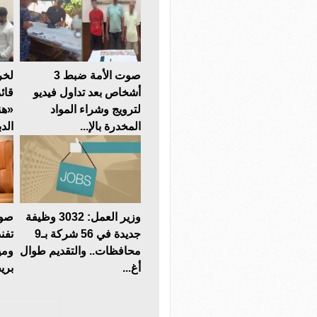
صوت الأمة ضبط 3
لخر
أشخاص بعد تداول فيديو
قائ
لترويج وشراء المواد
«هن
المخدرة بالإ...
الدب
وزير العمل: 3032 وظيفة
صوت
جديدة في 56 شركة بـ9
تفن
محافظات.. والتقديم طوال
ومي
أغ...
بريط