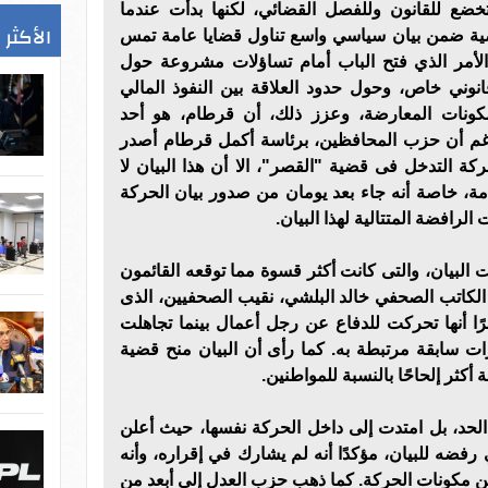
ضع للقانون وللفصل القضائي، لكنها بدأت عندما
الأكثر 
قضية ضمن بيان سياسي واسع تناول قضايا عامة تمس
لأمر الذي فتح الباب أمام تساؤلات مشروعة حول
نوني خاص، وحول حدود العلاقة بين النفوذ المالي
ونات المعارضة، وعزز ذلك، أن قرطام، هو أحد
ورغم أن حزب المحافظين، برئاسة أكمل قرطام أصدر
حركة التدخل فى قضية "القصر"، الا أن هذا البيان لا
ذمة، خاصة أنه جاء بعد يومان من صدور بيان الحركة
 الرافضة المتتالية لهذا البيان.
بت البيان، والتى كانت أكثر قسوة مما توقعه القائمون
 الكاتب الصحفي خالد البلشي، نقيب الصحفيين، الذى
رًا أنها تحركت للدفاع عن رجل أعمال بينما تجاهلت
 سابقة مرتبطة به. كما رأى أن البيان منح قضية
كثر إلحاحًا بالنسبة للمواطنين.
الحد، بل امتدت إلى داخل الحركة نفسها، حيث أعلن
فضه للبيان، مؤكدًا أنه لم يشارك في إقراره، وأنه
بين مكونات الحركة. كما ذهب حزب العدل إلى أبعد من