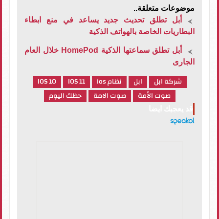
موضوعات متعلقة..
أبل تطلق تحديث جديد يساعد في منع ابطاء
البطاريات الخاصة بالهواتف الذكية
أبل تطلق سماعتها الذكية HomePod خلال العام
الجارى
شركة ابل
ابل
نظام ios
IOS 11
IOS 10
صوت الأمة
صوت الامة
حظك اليوم
قد يعجبك ايضا