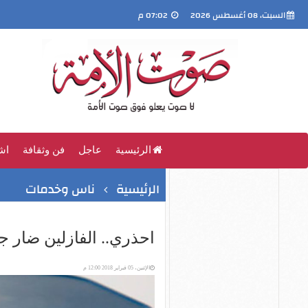
السبت، 08 أغسطس 2026
07:02 م
الرئيسية
عاجل
فن وثقافة
اش
الرئيسية
ناس وخدمات
احذري.. الفازلين ضار ج
الإثنين، 05 فبراير 2018 12:00 م