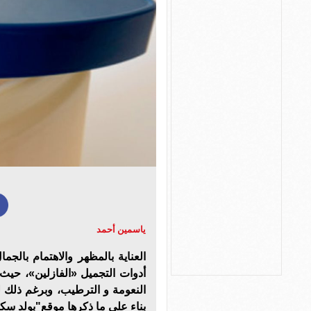
ياسمين أحمد
العناية بالمظهر والاهتمام بالجما
أدوات التجميل «الفازلين»، حيث
النعومة و الترطيب، وبرغم ذلك ل
بناء على ما ذكرها موقع"بولد سكا