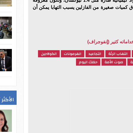
اد كيميائية ضارة مثل
1.4
نيوكسان، وتكون معروفة
ق كميات صغيرة من الفازلين يسبب التهابا يمكن أن
اماته كتير (إنفوجراف)
التهاب الرئة
التجاعيد
الهرمونات
الكولاجين
ة
صوت الأمة
حظك اليوم
الأكثر 