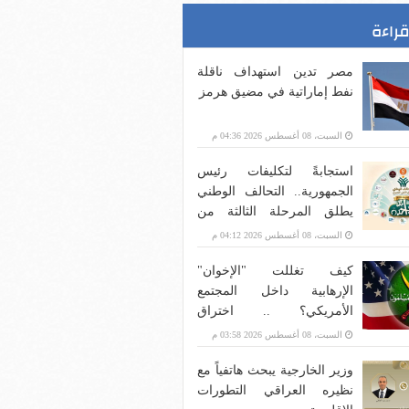
قراءة
مصر تدين استهداف ناقلة
نفط إماراتية في مضيق هرمز
السبت، 08 أغسطس 2026 04:36 م
استجابةً لتكليفات رئيس
الجمهورية.. التحالف الوطني
يطلق المرحلة الثالثة من
مبادرة "إيد واحدة" ويستهدف
السبت، 08 أغسطس 2026 04:12 م
تقديم الخدمات لـ3 ملايين
كيف تغللت "الإخوان"
مستفيد من الفئات الأكثر
الإرهابية داخل المجتمع
احتياجاً
الأمريكي؟ .. اختراق
مؤسسات خيرية وتوجيه
السبت، 08 أغسطس 2026 03:58 م
أموالها لدعم الإرهاب
وزير الخارجية يبحث هاتفياً مع
نظيره العراقي التطورات