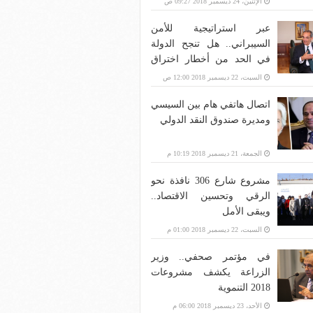
الإثنين، 24 ديسمبر 2018 09:27 ص
عبر استراتيجية للأمن
السيبراني.. هل تنجح الدولة
في الحد من أخطار اختراق
بنية الاتصالات؟
السبت، 22 ديسمبر 2018 12:00 ص
اتصال هاتفي هام بين السيسي
ومديرة صندوق النقد الدولي
الجمعة، 21 ديسمبر 2018 10:19 م
مشروع شارع 306 نافذة نحو
الرقي وتحسين الاقتصاد..
ويبقى الأمل
السبت، 22 ديسمبر 2018 01:00 م
في مؤتمر صحفي.. وزير
الزراعة يكشف مشروعات
2018 التنموية
الأحد، 23 ديسمبر 2018 06:00 م