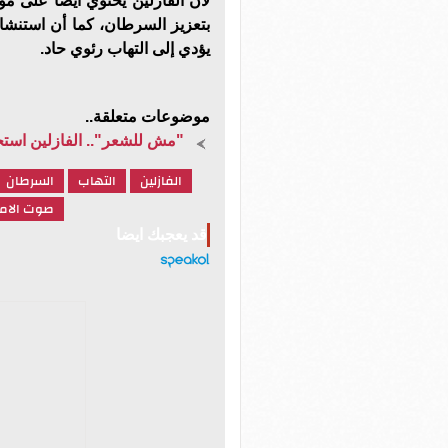
لأن الفازلين يحتوي أيضا على مو
بتعزيز السرطان، كما أن استنشا
يؤدي إلى التهاب رئوي حاد.
موضوعات متعلقة..
"مش للشعر".. الفازلين استخد
الفازلين
التهاب
السرطان
صوت الام
قد يعجبك ايضا