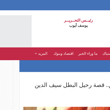
رئيــس التحــريــر
يوسف أيوب
تباك
ما وراء الخبر
اقتصاد وبنوك
المزيد
ق.. قصة رحيل البطل سيف الدين