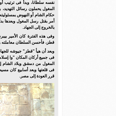
نفسه سلطانا، وبدأ فى ترتيب أو
المغول يحملون رسائل التهديد، 
حكام الشام أو النهوض بمسئوليته 
أمر بقتل رسل المغول وبعدها بدأ 
بالخروج إلى الجهاد.
وفى هذه الفترة كان الأمير بي
قطز، فأحسن السلطان معاملته وأ
وبعد أن هيأ "قطز" جيوشه للجهاد
فى جميع أركان المكان "وا إسلا
المغول من دمشق وبلاد الشام إ
فى قلعتها وبعد أسابيع كان مسيطر
قرر العودة إلى مصر.