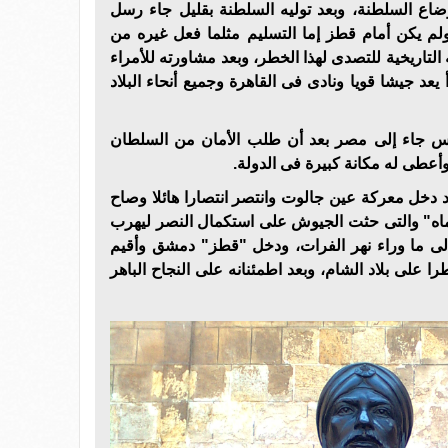
ضاع السلطنة، وبعد توليه السلطنة بقليل جاء رسل
ولم يكن أمام قطز إما التسليم مثلما فعل غيره من
التاريخية للتصدى لهذا الخطر، وبعد مشاورته للأمراء
يعد جيشا قويا ونادى فى القاهرة وجميع أنحاء البلاد
برس جاء إلى مصر بعد أن طلب الأمان من السلطان
عطى له مكانة كبيرة فى الدولة.
 دخل معركة عين جالوت وانتصر انتصارا هائلا وصاح
ماه" والتى حثت الجيوش على استكمال النصر ليهرب
لى ما وراء نهر الفرات، ودخل "قطز" دمشق وأقيم
ا على بلاد الشام، وبعد اطمئنانه على النجاح الباهر