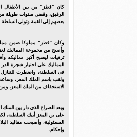
كان "قطز" من بين الأطفال ال
الرقيق، وقضى سنوات طويلة من 
بعضهم إلى القمة وتولى السلطة 
وكان "قطز" مملوكا ضمن ممالي
وأصبح من مجموعة المماليك لعز
ترقيات ليصبح أكبر مماليكه وأقر
المماليك على اختيار شجرة الدر س
فى السلطنة، واضطرت للتنازل عن
ولقب باسم الملك المعز، وساع
الاستخفاف من الملك المعز، ومن 
وبعد الصراع الذى دار بين الملك ا
على بن المعز أيبك السلطنة، لك
المسئولية، وأصبحت مقاليد البلا
وإحكام.