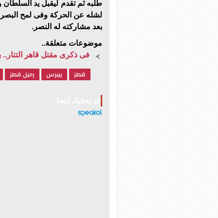
طلبه ثم تقدم ليقبل يد السلطان 
لشله عن الحركة وفى لمح البصر
بعد مشاركته له النصر.
موضوعات متعلقة..
فى ذكرى مقتل قاهر التتار..
قطز
بيبرس
رحيل قطز
قد يعجبك ايضا