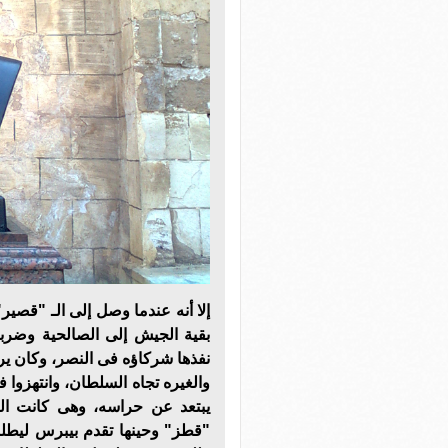
إلا أنه عندما وصل إلى الـ "قصي
بقية الجيش إلى الصالحية وضرب
نفذها شركاؤه فى النصر، وكان يرأ
والغيره تجاه السلطان، وانتهزوا
يبتعد عن حراسه، وهى كانت الف
"قطز" وحينها تقدم بيبرس ليط