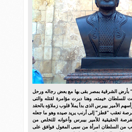
ر" بأرض الشرقية بمصر بقى بها مع بعض رجاله ورحل
ت للسلطان خيمته، وهنا دبرت مؤامرة لقتله والتى
سهم الأمير بيبرس الذى بدأ يملأ قلوب زملاؤه بالحقد
 فرصة تعقب "قطز" إلى أرنب يريد صيده وهو ما جعله
رصة الحقيقية للأمير بيبرس وأعوانه للتخلص من
لب من السلطان امرأة من سبى المغول فوافق على