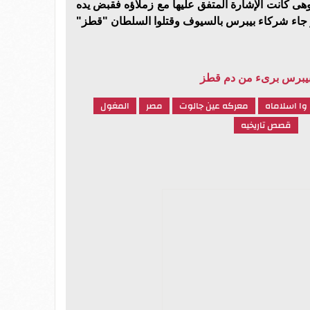
وهى كانت الإشارة المتفق عليها مع زملاؤه فقبض يده
 جاء شركاء بيبرس بالسيوف وقتلوا السلطان "قطز"
 بيبرس برىء من دم قطز
وا اسلاماه
معركه عين جالوت
مصر
المغول
قصص تاريخيه