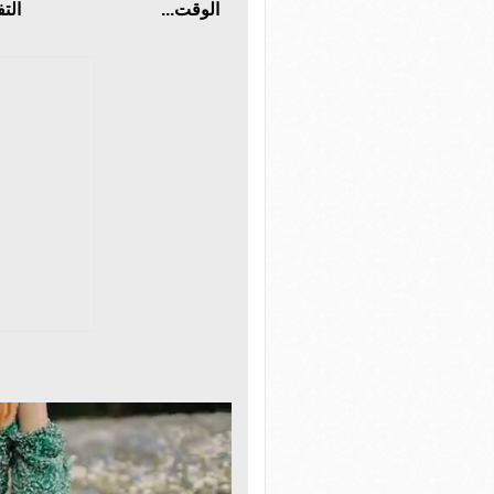
الوقت...
التف