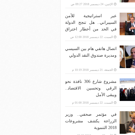
الإثنين، 24 ديسمبر 2018 09:27 ص
عبر استراتيجية للأمن
السيبراني.. هل تنجح الدولة
في الحد من أخطار اختراق
بنية الاتصالات؟
السبت، 22 ديسمبر 2018 12:00 ص
اتصال هاتفي هام بين السيسي
ومديرة صندوق النقد الدولي
الجمعة، 21 ديسمبر 2018 10:19 م
مشروع شارع 306 نافذة نحو
الرقي وتحسين الاقتصاد..
ويبقى الأمل
السبت، 22 ديسمبر 2018 01:00 م
في مؤتمر صحفي.. وزير
الزراعة يكشف مشروعات
2018 التنموية