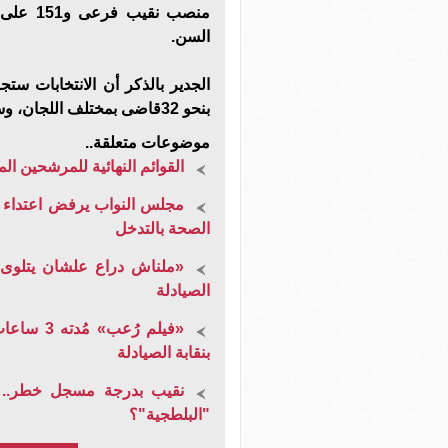
السن.
بنحو 32قاضى بمختلف اللجان، وسيتم اعلان النتيجة يوم الجمعة 26 أبريل .
موضوعات متعلقة..
القوائم النهائية للمرشحين الم
مجلس النواب يرفض اعتداء ب
الصحة بالتدخل
«ملناش دراع علشان يتلوى».
الصيادلة
«فيلم رُع
بنقابة الصيادلة
نقيب بدرجة مسجل خطر.. م
"البلطجية"؟