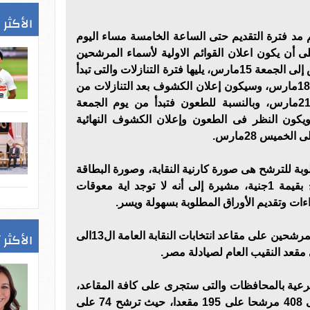
الأكثر 
م مد فترة التقديم حتى الساعة الخامسة مساء اليوم
على أن يكون اعلان القوائم الاولية لأسماء المرشحين
خلال الفترة من الأربعاء 13مارس إلى الجمعة 15مارس، يليها فترة التنازلات والتى تبدأ
من السبت 16مارس الى الاثنين 18مارس، وسيكون إعلان الكشوف بعد التنازلات من
الثلاثاء 19مارس إلى الخميس 21مارس، وبالنسبة للطعون فتبدأ من يوم الجمعة
 الأحد 24مارس، ويكون النظر فى الطعون وإعلان الكشوف النهائية
وبة للترشح هى صورة كارنية النقابة، وصورة البطاقة
الشخصية، وايصال رسم الترشح بقيمة 1جنية، مشيرة إلى أنه لا توجد اية معوقات
ءات وتقديم الأوراق المطلوبة بسهولة ويسر.
الأكثر 
وأشارت اللجنة إلى وصول عدد المرشحين على مقاعد انتخابات النقابة العامة ال13الى
الفرعية بالمحافظات والتى ستجرى على كافة المقاعد،
وصل إجمالى عدد المرشحين إلى 408 مرشحا على 195 مقعدا، حيث ترشح 74 على