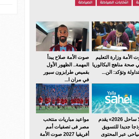
ة
انتخابات الصيادلة
الصيادلة
 الأمة وزارة التعليم
صوت الأمة صلاح يبدأ
ي صحة مناهج البكالوريا
المهمة.. الظهور الأول
داولة وتؤكد: الن...
بقميص طرابزون سبور
في مران ا...
«يلا ساحل 2026» يقدم
مواعيد مباريات منتخب
ذجا جديدا للتسويق
مصر فى تصفيات أمم
ياحى عبر المحتوى
أفريقيا 2027 صوت الأمة