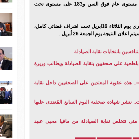
منصب نقيب فرعى و151 على مستوى عام فوق السن و183 على مستوى تحت
الجدير بالذكر أن الانتخابات ستجرى يوم الثلاثاء 16ابريل تحت اشراف قضائى كامل،
تنافسين بانتخابات نقابة الصيادلة
لطجية على صحفيين بنقابة الصيادلة ويطالب وزيرة
. هذه عقوبة المعتدين على الصحفيين داخل نقابة
ب» مُدته 3 ساعات.. ننشر شهادة صحفية اليوم السابع المُعتدى عليها
تى تتخلص نقابة الصيادلة من مافيا محيى عبيد