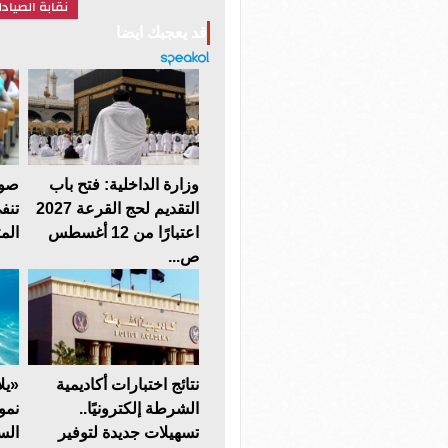
نقابة الصيادل
قد يعجبك ايضا
وزارة الداخلية: فتح باب
صوت
التقديم لحج القرعة 2027
تنف
اعتبارًا من 12 أغسطس
المت
ص...
نتائج اختبارات أكاديمية
الشرطة إلكترونيًا..
نمو
تسهيلات جديدة لتوفير
الس