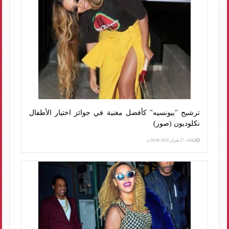
ترشيح "بيونسيه" كأفضل مغنية في جوائز اختيار الأطفال
نكلوديون (صور)
الثلاثاء، 27 فبراير 2018 04:56 م