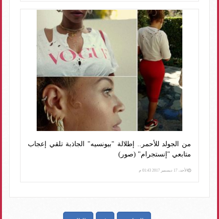
من الجولد للأحمر.. إطلالة "بيونسيه" الجاذبة تلقي إعجاب
متابعي "إنستجرام" (صور)
الأحد، 17 ديسمبر 2017 01:43 م