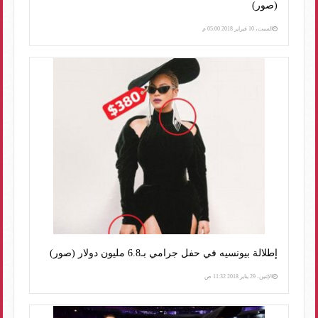
(صور)
السبت، 10 فبراير 2018 05:00 م
إطلالة بيونسيه في حفل جرامي بـ6.8 مليون دولار (صور)
الإثنين، 29 يناير 2018 11:32 ص