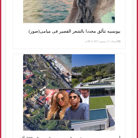
بيونسيه تتألق مجددا بالشعر القصير فى ميامى(صور)
الأربعاء، 27 ديسمبر 2017 09:11 م