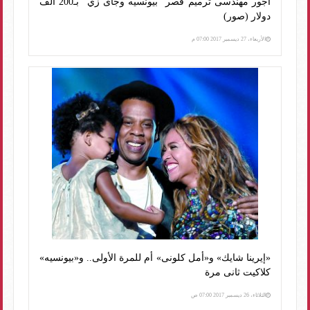
أجور مهندسى ترميم قصر "بيونسيه وجاى زي" بـ200 ألف
دولار (صور)
الأربعاء، 27 ديسمبر 2017 07:00 م
«إيرينا شايك» و«أمل كلونى» أم للمرة الأولى.. و«بيونسيه»
كلاكيت ثانى مرة
الثلاثاء، 26 ديسمبر 2017 07:00 ص