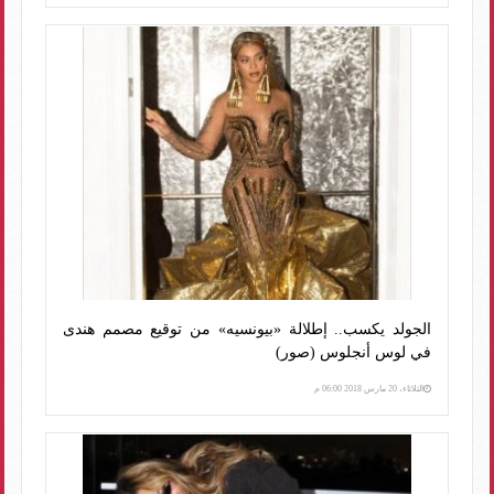
الجولد يكسب.. إطلالة «بيونسيه» من توقيع مصمم هندى
في لوس أنجلوس (صور)
الثلاثاء، 20 مارس 2018 06:00 م