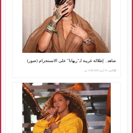
شاهد.. إطلالة غريبة لـ"ريهانا" على الانستجرام (صور)
الإثنين، 16 أبريل 2018 11:08 ص