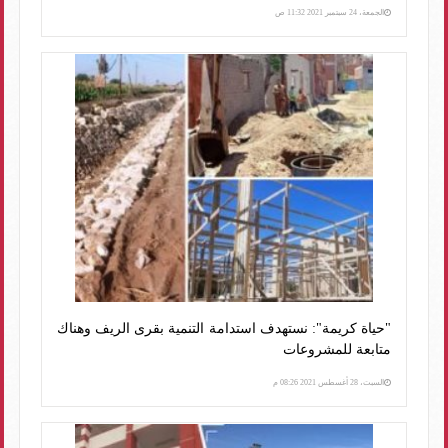
الجمعة، 24 سبتمبر 2021 11:32 ص
"حياة كريمة": نستهدف استدامة التنمية بقرى الريف وهناك
متابعة للمشروعات
السبت، 28 أغسطس 2021 08:26 م