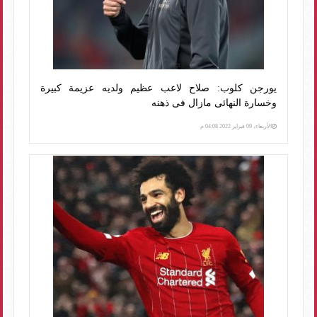
يورجن كلوب: صلاح لاعب عظيم ولديه عزيمة كبيرة
وخسارة النهائى مازال فى ذهنه
الأربعاء، 09 فبراير 2022 04:08 م