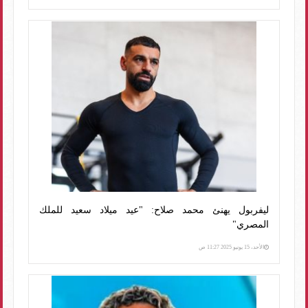
ليفربول يهنئ محمد صلاح: "عيد ميلاد سعيد للملك
المصري"
الأحد، 15 يونيو 2025 11:27 ص