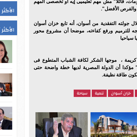
مات، قائلا" مش مهم تعليميى إيه أو تخصصى المهم
الأكثر 
ة والفرص الأفضل".
ال جولته التفقدية من أسوان، أنه تابع خزان أسوان
الأكثر 
100 عام واحتياجه للترميم ورفع كفاءته، موضحا أن مشروع محور
ا سياحيا
كريمة ، موجها الشكر لكافة الشباب المتطوع فى
ة" مؤكدا أن الدولة المصرية لديها خطة واضحة حتى
خزان أسوان
تنمية
سياحة