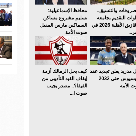
صروفات والتنسيق..
محافظ الإسماعيلية:
ات التقديم بجامعة
تسليم مشروع مساكن
الزقازيق الأهلية 2026 في
السماكين مارس المقبل
...
صوت الأمة
ل مدريد يعلن تجديد عقد
كيف يحل الزمالك أزمة
فينيسيوس حتى 2032
إيقاف القيد التأديبى من
 الأمة
الفيفا؟.. مصدر يجيب
صوت ا...