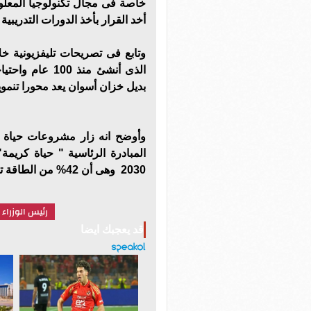
خاصة فى مجال تكنولوجيا المعلو
أخد القرار بأخذ الدورات التدريبي
وتابع فى تصريحات تليفزيونية خل
الذى أنشئ منذ 
بديل خزان أسوان يعد محورا تنموي
وأوضح انه زار مشروعات حياة 
المبادرة الرئاسية " حياة كريم
2030 وهى أن 42% من الطاقة تكون طاقة نظيفة.
رئيس الوزراء
قد يعجبك ايضا