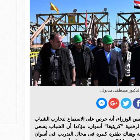
لدكتور مصطفى مدبولى
س الوزراء، أنه حرص على الاستماع لتجارب الشباب
لرقمية "كريتيفا" أسوان، مؤكدا أن الشباب يسعى
حة وهناك طفرة كبيرة فى مجال التدريب فى أسوان