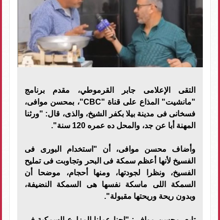
التقى الإعلامى جابر القرموطي، مقدم برنامج
"مانشيت" المذاع على قناة "CBC"، بمحسن موافى،
فسخانى فى مدينة بيلا بكفر الشيخ، والذى، قال: "ورثنا
المهنة أبا عن جد، والمحل ده عمره 120 سنة".
وأضاف محسن موافى، أن "استخدام البورى فى
الفسيخ لأنها أعظم سمكة فى البحر وتجاوبت فى تمليح
الفسيخ، ونظرا لجودتها، ومنها أحجام، موضحا أن
السمكة اللى ماسكة نفسها هى السمكة النضيفة،
وبدون ريحة وريحتها مقبولة".
تابع، محسن موافى: "إحنا عملنا المزارع السمكية فى