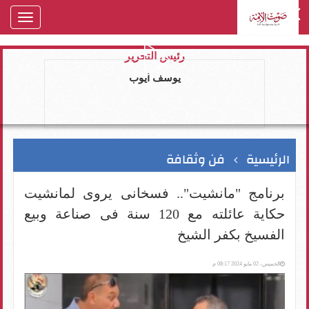
oggle
gation
رئيس التحرير
يوسف ايوب
الرئيسية
فن وثقافة
برنامج "مانشيت".. فسخانى يروى لمانشيت
حكاية عائلته مع 120 سنة فى صناعة وبيع
الفسيخ بكفر الشيخ
الخميس، 02 مايو 2024 08:17 م